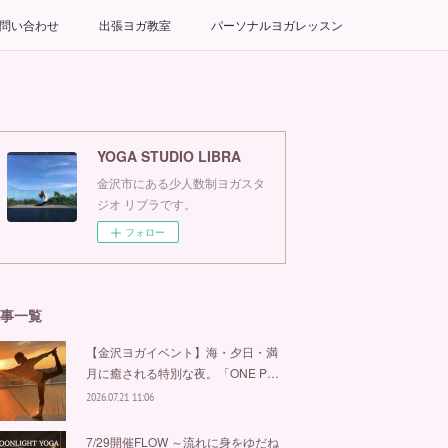
問い合わせ
出張ヨガ教室
パーソナルヨガレッスン
YOGA STUDIO LIBRA
金沢市にある少人数制ヨガスタ
ジオ リブラです。
フォロー
事一覧
【金沢ヨガイベント】海・夕日・満
月に癒される特別な夜。「ONE P…
2026.07.21 11:06
7/29開催FLOW ～流れに身をゆだね