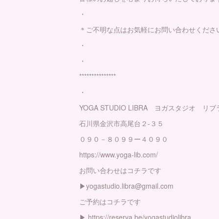
・
＊ご不明な点はお気軽にお問い合わせくださ
・
・
***************
・
YOGA STUDIO LIBRA ヨガスタジオ リブ
石川県金沢市高尾台２-３５
０９０－８０９９ー４０９０
https://www.yoga-lib.com/
お問い合わせはコチラです
▶︎yogastudio.libra@gmail.com
ご予約はコチラです
▶︎ https://reserva.be/yogastudiolibra