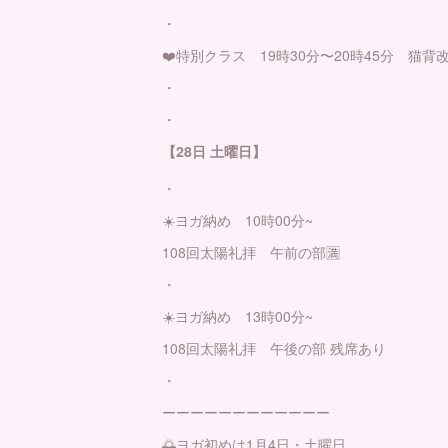
・
❤️特別クラス 19時30分〜20時45分 猫背
・
・
【28日 土曜日】
・
☀️ヨガ納め 10時00分~
108回太陽礼拝 午前の部🈵
・
☀️ヨガ納め 13時00分~
108回太陽礼拝 午後の部 残席あり
・
ーーーーーーーーーーーー
🌅ヨガ初めは1月4日・土曜日