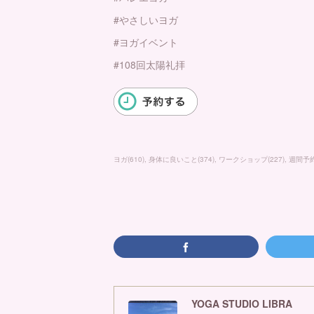
#やさしいヨガ
#ヨガイベント
#108回太陽礼拝
ヨガ
(
610
)
身体に良いこと
(
374
)
ワークショップ
(
227
)
週間予
YOGA STUDIO LIBRA