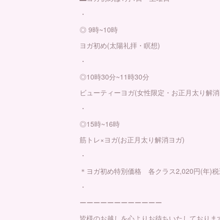
・
◎ 9時~10時
ヨガ初め(太陽礼拝・瞑想)
・
◎10時30分~11時30分
ビューティーヨガ(女性限定・お正月太り解消
・
◎15時~16時
筋トレ×ヨガ(お正月太り解消ヨガ)
・
＊ヨガ初め特別価格 各クラス2,020円(年)
・
ーーーーーーーーーーーー
皆様のお越しを心よりお待ちいたしておりま