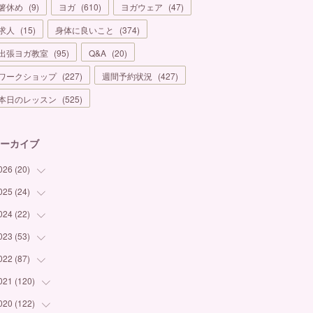
箸休め
(
9
)
ヨガ
(
610
)
ヨガウェア
(
47
)
求人
(
15
)
身体に良いこと
(
374
)
出張ヨガ教室
(
95
)
Q&A
(
20
)
ワークショップ
(
227
)
週間予約状況
(
427
)
本日のレッスン
(
525
)
ーカイブ
026
(
20
)
025
(
24
(
1
)
)
(
3
)
024
(
22
(
1
)
)
(
6
)
(
7
)
023
(
53
(
1
)
)
(
5
)
(
3
)
(
1
)
022
(
87
(
6
)
)
(
3
)
(
4
)
(
2
)
(
1
)
021
(
120
(
12
)
)
(
1
)
(
1
)
(
2
)
(
3
)
(
9
)
020
(
122
(
10
)
)