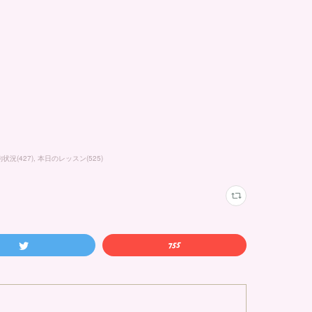
約状況
(
427
)
本日のレッスン
(
525
)