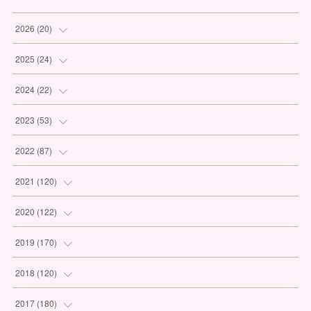
2026
(
20
)
(
1
)
2025
(
24
)
(
3
)
(
1
)
2024
(
22
)
(
6
)
(
7
)
(
1
)
2023
(
53
)
(
5
)
(
3
)
(
1
)
(
6
)
2022
(
87
)
(
3
)
(
4
)
(
2
)
(
1
)
(
12
)
2021
(
120
)
(
1
)
(
1
)
(
2
)
(
3
)
(
9
)
(
10
)
2020
(
122
)
(
1
)
(
3
)
(
1
)
(
3
)
(
12
)
(
11
)
(
9
)
2019
(
170
)
(
2
)
(
4
)
(
4
)
(
8
)
(
9
)
(
13
)
(
19
)
2018
(
120
)
(
2
)
(
3
)
(
4
)
(
6
)
(
10
)
(
10
)
(
14
)
(
12
)
2017
(
180
)