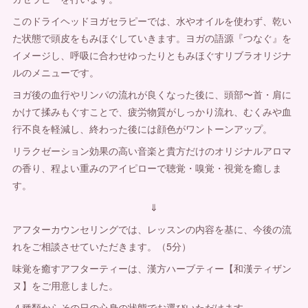
このドライヘッドヨガセラピーでは、水やオイルを使わず、乾い
た状態で頭皮をもみほぐしていきます。ヨガの語源『つなぐ』を
イメージし、呼吸に合わせゆったりともみほぐすリブラオリジナ
ルのメニューです。
ヨガ後の血行やリンパの流れが良くなった後に、頭部〜首・肩に
かけて揉みもぐすことで、疲労物質がしっかり流れ、むくみや血
行不良を軽減し、終わった後には顔色がワントーンアップ。
リラクゼーション効果の高い音楽と貴方だけのオリジナルアロマ
の香り、程よい重みのアイピローで聴覚・嗅覚・視覚を癒しま
す。
⇓
アフターカウンセリングでは、レッスンの内容を基に、今後の流
れをご相談させていただきます。（5分）
味覚を癒すアフターティーは、漢方ハーブティー【和漢ティザン
ヌ】をご用意しました。
４種類からその日の心身の状態でお選びいただけます。