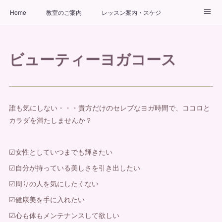
Home
教室のご案内
レッスン案内・スケジュール
インストラクター
ビューティーヨガコース
アクセス
ビューティーヨガコース
お問い合わせ
出張ヨガ教室
パーソナルヨガレッスン
誰も気にしない・・・貴方だけのセレブなヨガ時間で、ココロと
カラダを満たしませんか？
☑︎女性としていつまでも輝きたい
☑︎自分が持っている美しさを引き出したい
☑︎周りの人を気にしたくない
☑健康美を手に入れたい
☑心も体もメンテナンスして欲しい