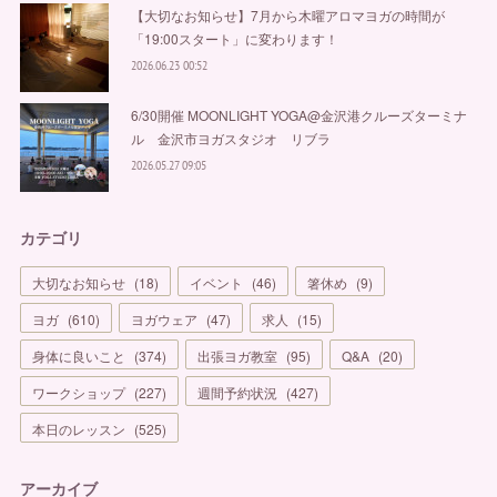
【大切なお知らせ】7月から木曜アロマヨガの時間が
「19:00スタート」に変わります！
2026.06.23 00:52
6/30開催 MOONLIGHT YOGA@金沢港クルーズターミナ
ル 金沢市ヨガスタジオ リブラ
2026.05.27 09:05
カテゴリ
大切なお知らせ
(
18
)
イベント
(
46
)
箸休め
(
9
)
ヨガ
(
610
)
ヨガウェア
(
47
)
求人
(
15
)
身体に良いこと
(
374
)
出張ヨガ教室
(
95
)
Q&A
(
20
)
ワークショップ
(
227
)
週間予約状況
(
427
)
本日のレッスン
(
525
)
アーカイブ