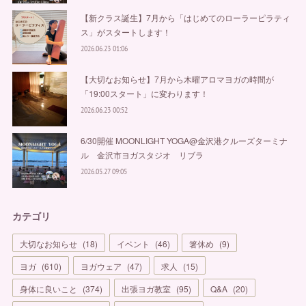
【新クラス誕生】7月から「はじめてのローラーピラティ
ス」がスタートします！
2026.06.23 01:06
【大切なお知らせ】7月から木曜アロマヨガの時間が
「19:00スタート」に変わります！
2026.06.23 00:52
6/30開催 MOONLIGHT YOGA@金沢港クルーズターミナ
ル 金沢市ヨガスタジオ リブラ
2026.05.27 09:05
カテゴリ
大切なお知らせ
(
18
)
イベント
(
46
)
箸休め
(
9
)
ヨガ
(
610
)
ヨガウェア
(
47
)
求人
(
15
)
身体に良いこと
(
374
)
出張ヨガ教室
(
95
)
Q&A
(
20
)