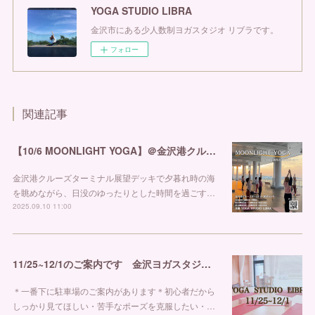
YOGA STUDIO LIBRA
金沢市にある少人数制ヨガスタジオ リブラです。
フォロー
関連記事
【10/6 MOONLIGHT YOGA】＠金沢港クルーズターミナル
金沢港クルーズターミナル展望デッキで夕暮れ時の海
を眺めながら、日没のゆったりとした時間を過ごす…
2025.09.10 11:00
11/25~12/1のご案内です 金沢ヨガスタジオ リブラ
＊一番下に駐車場のご案内があります＊初心者だから
しっかり見てほしい・苦手なポーズを克服したい・…