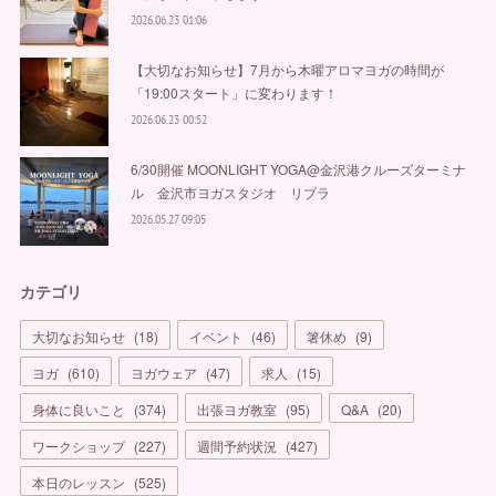
2026.06.23 01:06
【大切なお知らせ】7月から木曜アロマヨガの時間が
「19:00スタート」に変わります！
2026.06.23 00:52
6/30開催 MOONLIGHT YOGA@金沢港クルーズターミナ
ル 金沢市ヨガスタジオ リブラ
2026.05.27 09:05
カテゴリ
大切なお知らせ
(
18
)
イベント
(
46
)
箸休め
(
9
)
ヨガ
(
610
)
ヨガウェア
(
47
)
求人
(
15
)
身体に良いこと
(
374
)
出張ヨガ教室
(
95
)
Q&A
(
20
)
ワークショップ
(
227
)
週間予約状況
(
427
)
本日のレッスン
(
525
)