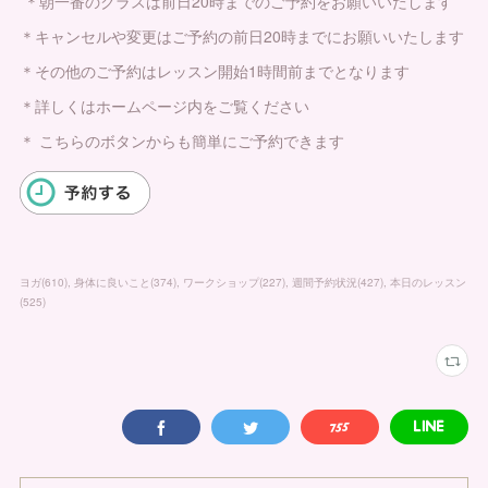
＊朝一番のクラスは前日20時までのご予約をお願いいたします
＊キャンセルや変更はご予約の前日20時までにお願いいたします
＊その他のご予約はレッスン開始1時間前までとなります
＊詳しくはホームページ内をご覧ください
＊ こちらのボタンからも簡単にご予約できます
ヨガ
(
610
)
身体に良いこと
(
374
)
ワークショップ
(
227
)
週間予約状況
(
427
)
本日のレッスン
(
525
)