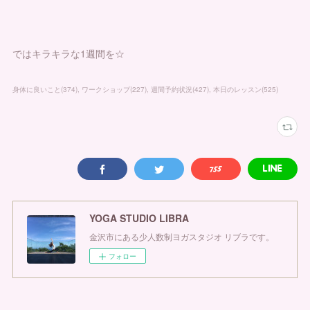
ではキラキラな1週間を☆
身体に良いこと
(
374
)
ワークショップ
(
227
)
週間予約状況
(
427
)
本日のレッスン
(
525
)
YOGA STUDIO LIBRA
金沢市にある少人数制ヨガスタジオ リブラです。
フォロー