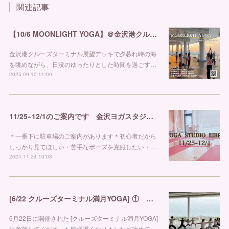
関連記事
【10/6 MOONLIGHT YOGA】＠金沢港クルーズターミナル
金沢港クルーズターミナル展望デッキで夕暮れ時の海
を眺めながら、日没のゆったりとした時間を過ごす…
2025.09.10 11:00
11/25~12/1のご案内です 金沢ヨガスタジオ リブラ
＊一番下に駐車場のご案内があります＊初心者だから
しっかり見てほしい・苦手なポーズを克服したい・…
2024.11.24 10:03
[6/22 クルーズターミナル満月YOGA] ① 金沢市ヨガスタジオ リブラ
6月22日に開催された [クルーズターミナル満月YOGA]
に参加してくださった皆様遅くなりましたが改めて…