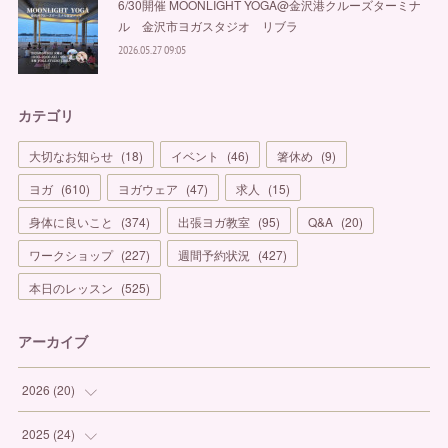
6/30開催 MOONLIGHT YOGA@金沢港クルーズターミナ
ル 金沢市ヨガスタジオ リブラ
2026.05.27 09:05
カテゴリ
大切なお知らせ
(
18
)
イベント
(
46
)
箸休め
(
9
)
ヨガ
(
610
)
ヨガウェア
(
47
)
求人
(
15
)
身体に良いこと
(
374
)
出張ヨガ教室
(
95
)
Q&A
(
20
)
ワークショップ
(
227
)
週間予約状況
(
427
)
本日のレッスン
(
525
)
アーカイブ
2026
(
20
)
(
1
)
2025
(
24
)