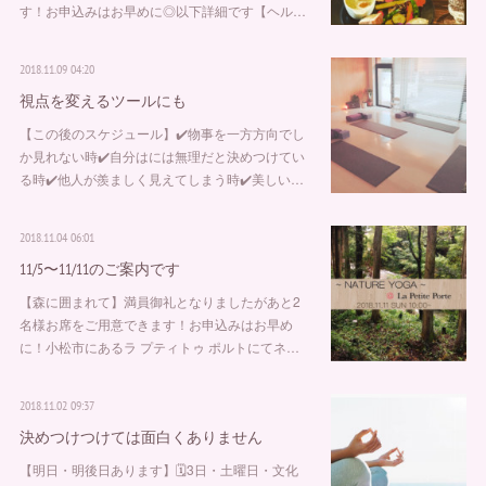
す！お申込みはお早めに◎以下詳細です【ヘル…
2018.11.09 04:20
視点を変えるツールにも
【この後のスケジュール】✔️物事を一方方向でし
か見れない時✔️自分はには無理だと決めつけてい
る時✔️他人が羨ましく見えてしまう時✔️美しい…
2018.11.04 06:01
11/5〜11/11のご案内です
【森に囲まれて】満員御礼となりましたがあと2
名様お席をご用意できます！お申込みはお早め
に！小松市にあるラ プティトゥ ポルトにてネ…
2018.11.02 09:37
決めつけつけては面白くありません
【明日・明後日あります】🗓3日・土曜日・文化