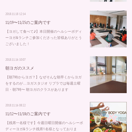
2018.11.18 12:14
11/19〜11/25のご案内です
【ヨガして食べて♪】本日開催のヘルシーボディ
ーヨガ&ランチご参加くださった皆様ありがとう
ございました！
2018.11.16 10:07
朝ヨガのススメ
【朝7時からヨガ？】なぜそんな朝早くからヨガ
をするのが…ヨガスタジオ リブラでは毎週土曜
日・朝7時〜 朝ヨガのクラスがあります
2018.11.16 08:22
11/12〜11/18のご案内です
【残席一名様です】今週日曜日開催のヘルシーボ
ディーヨガ&ランチ残席1名様となっておりま