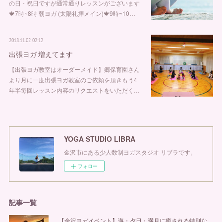
の日・祝日ですが通常通りレッスンがございます
🍁7時~8時 朝ヨガ (太陽礼拝メイン)🍁9時~10…
2018.11.02 02:12
出張ヨガ 増えてます
【出張ヨガ教室はオーダーメイド】郷保育園さん
より月に一度出張ヨガ教室のご依頼を頂きもう4
年半毎回レッスン内容のリクエストをいただく…
YOGA STUDIO LIBRA
金沢市にある少人数制ヨガスタジオ リブラです。
フォロー
記事一覧
【金沢ヨガイベント】海・夕日・満月に癒される特別な