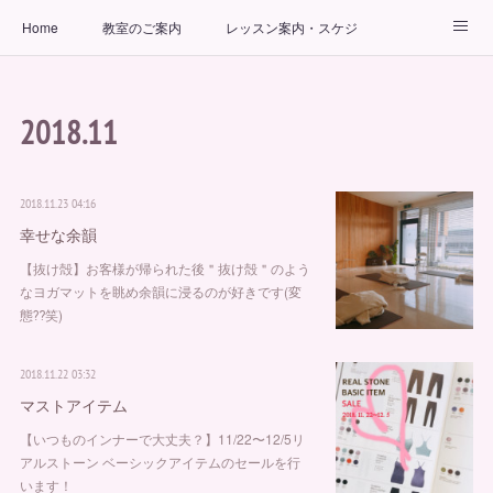
Home
教室のご案内
レッスン案内・スケジュール
インストラクター
ビューティーヨガコース
アクセス
2018
.
11
お問い合わせ
出張ヨガ教室
パーソナルヨガレッスン
2018.11.23 04:16
幸せな余韻
【抜け殻】お客様が帰られた後＂抜け殻＂のよう
なヨガマットを眺め余韻に浸るのが好きです(変
態⁇笑)
2018.11.22 03:32
マストアイテム
【いつものインナーで大丈夫？】11/22〜12/5リ
アルストーン ベーシックアイテムのセールを行
います！