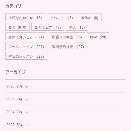
カテゴリ
大切なお知らせ
(
18
)
イベント
(
46
)
箸休め
(
9
)
ヨガ
(
610
)
ヨガウェア
(
47
)
求人
(
15
)
身体に良いこと
(
374
)
出張ヨガ教室
(
95
)
Q&A
(
20
)
ワークショップ
(
227
)
週間予約状況
(
427
)
本日のレッスン
(
525
)
アーカイブ
2026
(
20
)
(
1
)
2025
(
24
)
(
3
)
(
1
)
2024
(
22
)
(
6
)
(
7
)
(
1
)
2023
(
53
)