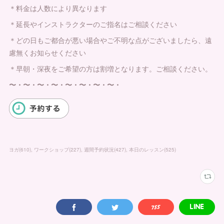
＊料金は人数により異なります
＊延長やインストラクターのご指名はご相談ください
＊どの日もご都合が悪い場合やご不明な点がございましたら、遠
慮無くお知らせください
＊早朝・深夜をご希望の方は割増となります。ご相談ください。
〜・〜・〜・〜・〜・〜・〜・〜・
ヨガ
(
610
)
ワークショップ
(
227
)
週間予約状況
(
427
)
本日のレッスン
(
525
)