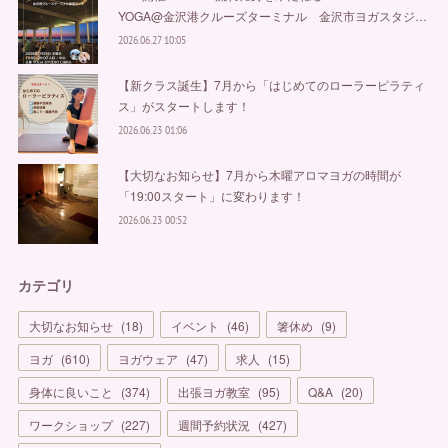
YOGA@金沢港クルーズターミナル 金沢市ヨガスタジ…
2026.06.27 10:05
【新クラス誕生】7月から「はじめてのローラーピラティ
ス」がスタートします！
2026.06.23 01:06
【大切なお知らせ】7月から木曜アロマヨガの時間が
「19:00スタート」に変わります！
2026.06.23 00:52
カテゴリ
大切なお知らせ
(
18
)
イベント
(
46
)
箸休め
(
9
)
ヨガ
(
610
)
ヨガウェア
(
47
)
求人
(
15
)
身体に良いこと
(
374
)
出張ヨガ教室
(
95
)
Q&A
(
20
)
ワークショップ
(
227
)
週間予約状況
(
427
)