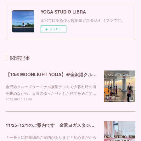
YOGA STUDIO LIBRA
金沢市にある少人数制ヨガスタジオ リブラです。
フォロー
関連記事
【10/6 MOONLIGHT YOGA】＠金沢港クルーズターミナル
金沢港クルーズターミナル展望デッキで夕暮れ時の海
を眺めながら、日没のゆったりとした時間を過ごす…
2025.09.10 11:00
11/25~12/1のご案内です 金沢ヨガスタジオ リブラ
＊一番下に駐車場のご案内があります＊初心者だから