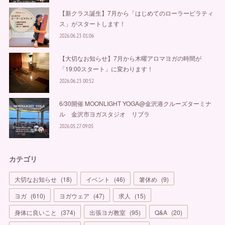
【新クラス誕生】7月から「はじめてのローラーピラティ
ス」がスタートします！
2026.06.23 01:06
【大切なお知らせ】7月から木曜アロマヨガの時間が
「19:00スタート」に変わります！
2026.06.23 00:52
6/30開催 MOONLIGHT YOGA@金沢港クルーズターミナ
ル 金沢市ヨガスタジオ リブラ
2026.05.27 09:05
カテゴリ
大切なお知らせ
(
18
)
イベント
(
46
)
箸休め
(
9
)
ヨガ
(
610
)
ヨガウェア
(
47
)
求人
(
15
)
身体に良いこと
(
374
)
出張ヨガ教室
(
95
)
Q&A
(
20
)