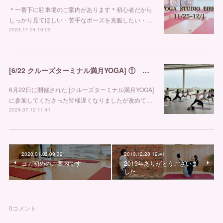
＊一番下に駐車場のご案内があります＊初心者だから
しっかり見てほしい・苦手なポーズを克服したい・…
2024.11.24 10:03
[6/22 クルーズターミナル満月YOGA] ① 金沢市ヨガスタジオ リブラ
6月22日に開催された [クルーズターミナル満月YOGA]
に参加してくださった皆様遅くなりましたが改めて…
2024.07.12 11:41
2020.01.03 09:32
2019.12.28 12:41
ヨガ初めのご案内です
2019年ありがとうございま
した
0
コメント