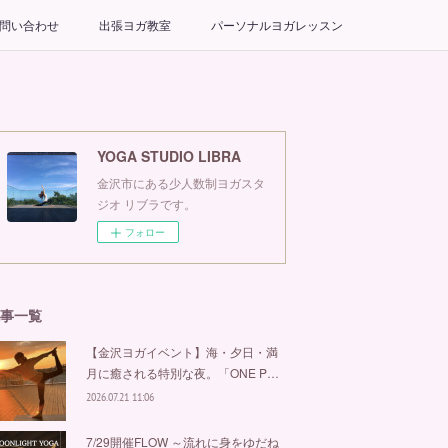
問い合わせ
出張ヨガ教室
パーソナルヨガレッスン
YOGA STUDIO LIBRA
金沢市にある少人数制ヨガスタ
ジオ リブラです。
フォロー
事一覧
【金沢ヨガイベント】海・夕日・満
月に癒される特別な夜。「ONE P…
2026.07.21 11:06
7/29開催FLOW ～流れに身をゆだね