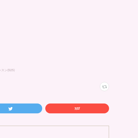
ッスン
(
525
)