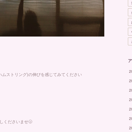
ア
2
(ハムストリング)の伸びを感じてみてください
2
2
2
2
2
しくださいませ🌝
2