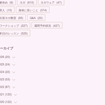
箸休め
(
9
)
ヨガ
(
610
)
ヨガウェア
(
47
)
求人
(
15
)
身体に良いこと
(
374
)
出張ヨガ教室
(
95
)
Q&A
(
20
)
ワークショップ
(
227
)
週間予約状況
(
427
)
本日のレッスン
(
525
)
ーカイブ
026
(
20
)
025
(
24
(
1
)
)
(
3
)
024
(
22
(
1
)
)
(
6
)
(
7
)
023
(
53
(
1
)
)
(
5
)
(
3
)
(
1
)
022
(
87
(
6
)
)
(
3
)
(
4
)
(
2
)
(
1
)
021
(
120
(
12
)
)
(
1
)
(
1
)
(
2
)
(
3
)
(
9
)
020
(
122
(
10
)
)