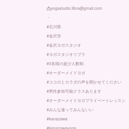
📩yogastudio.libra@gmail.com
・
#石川県
#金沢市
#金沢ヨガスタジオ
#ヨガスタジオリブラ
#3名様の超少人数制
#オーダーメイドヨガ
#ココロとカラダの声を聞かせてください
#男性参加可能クラスあります
#オーダーメイドヨガプライベートレッスン
#みんな違ってみんないい
#kanazawa
#kanazawayoga