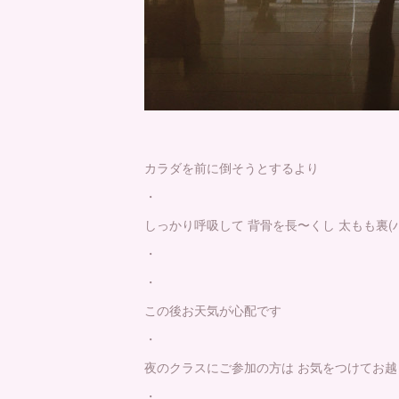
カラダを前に倒そうとするより
・
しっかり呼吸して 背骨を長〜くし 太もも裏
・
・
この後お天気が心配です
・
夜のクラスにご参加の方は お気をつけてお越
・