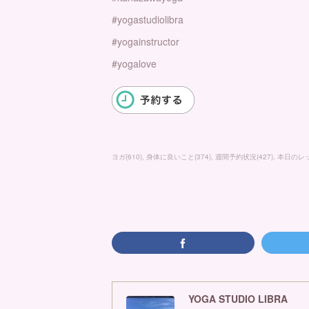
#yogastudiolibra
#yogainstructor
#yogalove
ヨガ
(
610
)
身体に良いこと
(
374
)
週間予約状況
(
427
)
本日のレ
YOGA STUDIO LIBRA