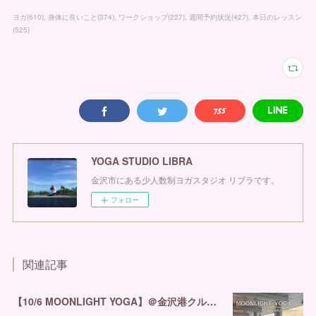
ヨガ
(
610
)
身体に良いこと
(
374
)
ワークショップ
(
227
)
週間予約状況
(
427
)
本日のレッスン
(
525
)
YOGA STUDIO LIBRA
金沢市にある少人数制ヨガスタジオ リブラです。
フォロー
関連記事
【10/6 MOONLIGHT YOGA】＠金沢港クルーズターミナル