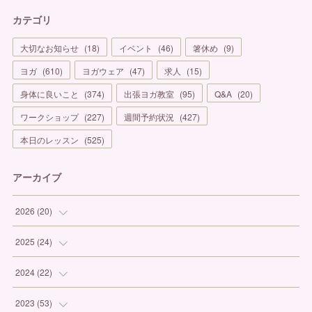
カテゴリ
大切なお知らせ
(
18
)
イベント
(
46
)
箸休め
(
9
)
ヨガ
(
610
)
ヨガウェア
(
47
)
求人
(
15
)
身体に良いこと
(
374
)
出張ヨガ教室
(
95
)
Q&A
(
20
)
ワークショップ
(
227
)
週間予約状況
(
427
)
本日のレッスン
(
525
)
アーカイブ
2026
(
20
)
(
1
)
2025
(
24
)
(
3
)
(
1
)
2024
(
22
)
(
6
)
(
7
)
(
1
)
2023
(
53
)