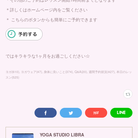
＊詳しくはホームページ内をご覧ください
＊ こちらのボタンからも簡単にご予約できます
ではキラキラな1ヶ月をお過ごしください☆
ヨガ
(
610
)
ヨガウェア
(
47
)
身体に良いこと
(
374
)
Q&A
(
20
)
週間予約状況
(
427
)
本日のレッ
スン
(
525
)
YOGA STUDIO LIBRA