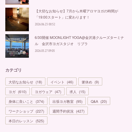
【大切なお知らせ】7月から木曜アロマヨガの時間が
「19:00スタート」に変わります！
2026.06.23 00:52
6/30開催 MOONLIGHT YOGA@金沢港クルーズターミナ
ル 金沢市ヨガスタジオ リブラ
2026.05.27 09:05
カテゴリ
大切なお知らせ
(
18
)
イベント
(
46
)
箸休め
(
9
)
ヨガ
(
610
)
ヨガウェア
(
47
)
求人
(
15
)
身体に良いこと
(
374
)
出張ヨガ教室
(
95
)
Q&A
(
20
)
ワークショップ
(
227
)
週間予約状況
(
427
)
本日のレッスン
(
525
)