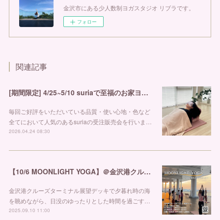
金沢市にある少人数制ヨガスタジオ リブラです。
フォロー
関連記事
[期間限定] 4/25~5/10 suriaで至福のお家ヨガを
毎回ご好評をいただいている品質・使い心地・色など
全てにおいて人気のあるsuriaの受注販売会を行いま…
2026.04.24 08:30
【10/6 MOONLIGHT YOGA】＠金沢港クルーズターミナル
金沢港クルーズターミナル展望デッキで夕暮れ時の海
を眺めながら、日没のゆったりとした時間を過ごす…
2025.09.10 11:00