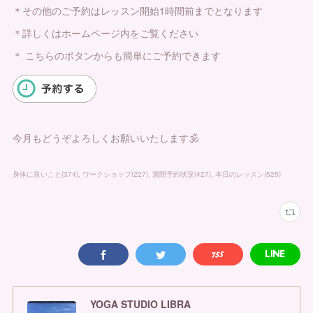
＊その他のご予約はレッスン開始1時間前までとなります
＊詳しくはホームページ内をご覧ください
＊ こちらのボタンからも簡単にご予約できます
今月もどうぞよろしくお願いいたします🕉
身体に良いこと
(
374
)
ワークショップ
(
227
)
週間予約状況
(
427
)
本日のレッスン
(
525
)
YOGA STUDIO LIBRA