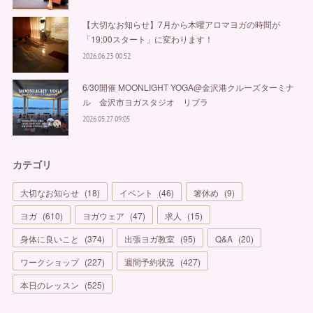
【大切なお知らせ】7月から木曜アロマヨガの時間が
「19:00スタート」に変わります！
2026.06.23 00:52
6/30開催 MOONLIGHT YOGA@金沢港クルーズターミナ
ル 金沢市ヨガスタジオ リブラ
2026.05.27 09:05
カテゴリ
大切なお知らせ
(
18
)
イベント
(
46
)
箸休め
(
9
)
ヨガ
(
610
)
ヨガウェア
(
47
)
求人
(
15
)
身体に良いこと
(
374
)
出張ヨガ教室
(
95
)
Q&A
(
20
)
ワークショップ
(
227
)
週間予約状況
(
427
)
本日のレッスン
(
525
)