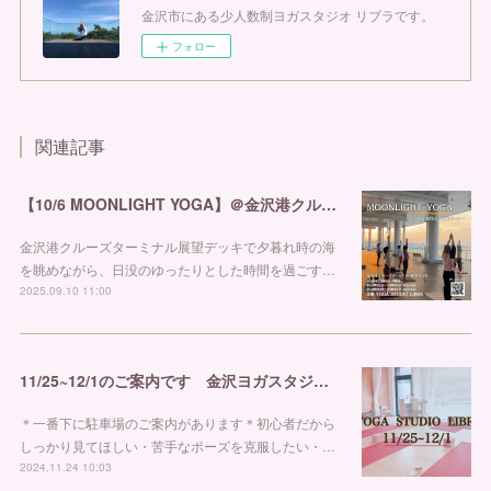
金沢市にある少人数制ヨガスタジオ リブラです。
フォロー
関連記事
【10/6 MOONLIGHT YOGA】＠金沢港クルーズターミナル
金沢港クルーズターミナル展望デッキで夕暮れ時の海
を眺めながら、日没のゆったりとした時間を過ごす…
2025.09.10 11:00
11/25~12/1のご案内です 金沢ヨガスタジオ リブラ
＊一番下に駐車場のご案内があります＊初心者だから
しっかり見てほしい・苦手なポーズを克服したい・…
2024.11.24 10:03