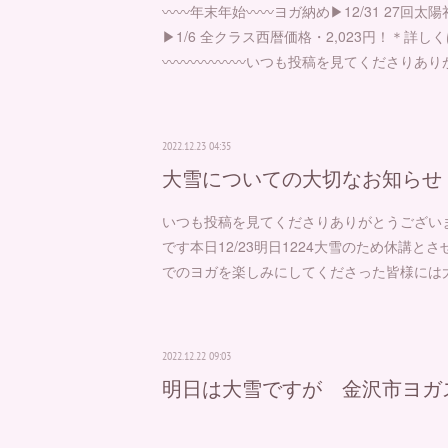
⁡⁡⁡〰️〰️年末年始〰️〰️ヨガ納め▶︎12/31 27
▶︎1/6 全クラス西暦価格・2,023円！＊詳
〰️〰️〰️〰️〰️〰️⁡いつも投稿を見てくださり
2022.12.23 04:35
大雪についての大切なお知らせ
⁡⁡⁡いつも投稿を見てくださりありがとうござい
です⁡本日12/23明日1224⁡大雪のため休講と
でのヨガを楽しみにしてくださった皆様には
2022.12.22 09:03
明日は大雪ですが 金沢市ヨガ