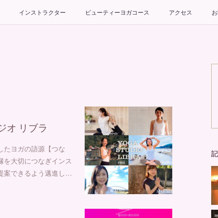
インストラクター
ビューティーヨガコース
アクセス
お
ジオ リブラ
した⁡⁡ヨガの語源【つな
記
を大切につなぎ⁡⁡インス
提案できるよう邁進し…