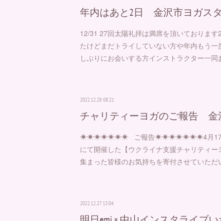
年内はあと2日 金沢市ヨガスタ
12/31 27回太陽礼拝は満席を頂いております
たけどまだトライしていない方や年内もう一
しぶりにお会いする方インストラクター一同
2022.12.28 08:21
チャリティーヨガのご報告 金
⁡⁡☀︎☀︎☀︎☀︎☀︎☀︎☀︎ ご報告☀︎☀︎☀︎☀︎☀︎☀︎
にて開催した【ウクライナ支援チャリティーヨ
集まった皆様のお気持ちを寄付させていただいたSave
2022.12.27 13:04
明日emi × 中山インスタライブ