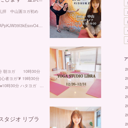
回太陽礼拝 中山🈵⁡ヨガ初め
AaZ9IAPpKJW39I3kEsxvO4…
ア
2
0分 朝ヨガ 10時30分
心者ヨガ🔰 19時30分
2
♠︎10時30分 ハタヨガ …
2
2
2
2
スタジオ リブラ
2