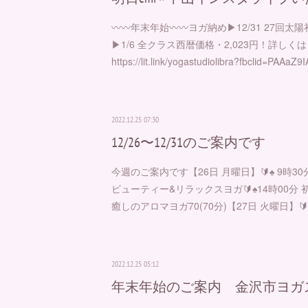
⁡⁡⁡〰️〰️年末年始〰️〰️ヨガ納め▶︎12/31 27
▶︎1/6 全クラス西暦価格・2,023円！詳しくは
https://lit.link/yogastudiolibra?fbclid=PA
2022.12.25 07:30
12/26〜12/31のご案内です
今週のご案内です【26日 月曜日】🔰♠︎ 9時3
ビューティー&リラックスヨガ🔰♠︎14時00分 初
癒しのアロマヨガ70(70分)【27日 火曜日】🔰
2022.12.25 05:12
年末年始のご案内 金沢市ヨガ