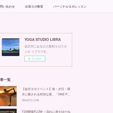
問い合わせ
出張ヨガ教室
パーソナルヨガレッスン
YOGA STUDIO LIBRA
金沢市にある少人数制ヨガスタ
ジオ リブラです。
フォロー
事一覧
【金沢ヨガイベント】海・夕日・満
月に癒される特別な夜。「ONE P…
2026.07.21 11:06
7/29開催FLOW ～流れに身をゆだね