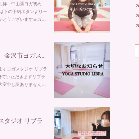
回太陽礼拝 中山🈵⁡ヨガ初め
2
しくは下の予約ボタンより〰️
2
ありがとうございます⁡ヨガ…
2
 金沢市ヨガス…
ます⁡ヨガスタジオ リブラ
させていただきます⁡⁡リブラ
大変申し訳ありません…
スタジオ リブラ