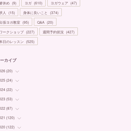
箸休め
(
9
)
ヨガ
(
610
)
ヨガウェア
(
47
)
求人
(
15
)
身体に良いこと
(
374
)
出張ヨガ教室
(
95
)
Q&A
(
20
)
ワークショップ
(
227
)
週間予約状況
(
427
)
本日のレッスン
(
525
)
ーカイブ
026
(
20
)
025
(
24
(
1
)
)
(
3
)
024
(
22
(
1
)
)
(
6
)
(
7
)
023
(
53
(
1
)
)
(
5
)
(
3
)
(
1
)
022
(
87
(
6
)
)
(
3
)
(
4
)
(
2
)
(
1
)
021
(
120
(
12
)
)
(
1
)
(
1
)
(
2
)
(
3
)
(
9
)
020
(
122
(
10
)
)