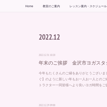
Home
教室のご案内
レッスン案内・スケジュール
2022
.
12
2022.12.31 10:20
年末のご挨拶 金沢市ヨガスタ
⁡⁡⁡今年もたくさんのご縁を⁡ありがとうございま
ぐ】のように⁡新しい年もお一人お一人とのご縁
トラクター一同皆様へより良いヨガ時間をご
2022.12.29 09:00