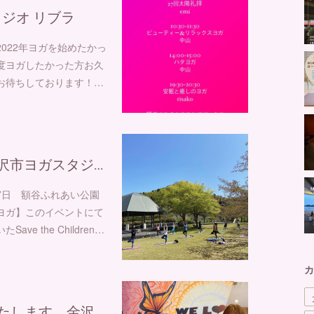
ジオ リブラ
2022年ヨガを始めたかっ
度ヨガしたかった方お久
お待ちしております！…
沢市ヨガスタジ…
☀︎⁡4月17日 額谷ふれあい公園
ガ】⁡⁡このイベントにて
 the Children…
カ
いたします 金沢…