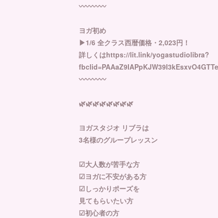
〰️〰️〰️〰️
ヨガ初め
▶︎1/6 全クラス西暦価格・2,023円！
詳しくはhttps://lit.link/yogastudiolibra?
fbclid=PAAaZ9IAPpKJW39I3kEsxvO4GT
〰️〰️〰️〰️
🌿🌿🌿🌿🌿🌿🌿🌿
ヨガスタジオ リブラは
3名様のグループレッスン
☑︎大人数が苦手な方
☑︎ヨガに不安がある方
☑︎しっかりポーズを
見てもらいたい方
☑︎初心者の方