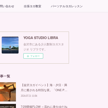
問い合わせ
出張ヨガ教室
パーソナルヨガレッスン
YOGA STUDIO LIBRA
金沢市にある少人数制ヨガスタ
ジオ リブラです。
フォロー
事一覧
【金沢ヨガイベント】海・夕日・満
月に癒される特別な夜。「ONE P…
2026.07.21 11:06
7/29開催FLOW ～流れに身をゆだね