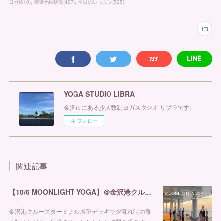
ヨガ
(
610
)
週間予約状況
(
427
)
本日のレッスン
(
525
)
YOGA STUDIO LIBRA
金沢市にある少人数制ヨガスタジオ リブラです。
フォロー
関連記事
【10/6 MOONLIGHT YOGA】＠金沢港クルーズターミナル
金沢港クルーズターミナル展望デッキで夕暮れ時の海