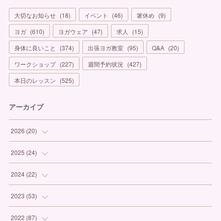
大切なお知らせ
(
18
)
イベント
(
46
)
箸休め
(
9
)
ヨガ
(
610
)
ヨガウェア
(
47
)
求人
(
15
)
身体に良いこと
(
374
)
出張ヨガ教室
(
95
)
Q&A
(
20
)
ワークショップ
(
227
)
週間予約状況
(
427
)
本日のレッスン
(
525
)
アーカイブ
2026
(
20
)
(
1
)
2025
(
24
)
(
3
)
(
1
)
2024
(
22
)
(
6
)
(
7
)
(
1
)
2023
(
53
)
(
5
)
(
3
)
(
1
)
(
6
)
2022
(
87
)