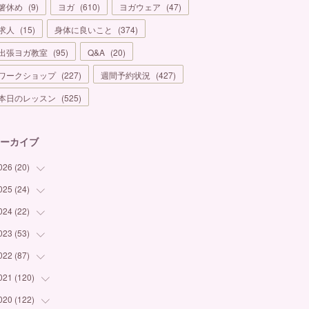
箸休め
(
9
)
ヨガ
(
610
)
ヨガウェア
(
47
)
求人
(
15
)
身体に良いこと
(
374
)
出張ヨガ教室
(
95
)
Q&A
(
20
)
ワークショップ
(
227
)
週間予約状況
(
427
)
本日のレッスン
(
525
)
ーカイブ
026
(
20
)
025
(
24
(
1
)
)
(
3
)
024
(
22
(
1
)
)
(
6
)
(
7
)
023
(
53
(
1
)
)
(
5
)
(
3
)
(
1
)
022
(
87
(
6
)
)
(
3
)
(
4
)
(
2
)
(
1
)
021
(
120
(
12
)
)
(
1
)
(
1
)
(
2
)
(
3
)
(
9
)
020
(
122
(
10
)
)