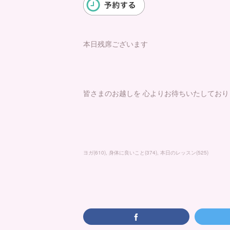
本日残席ございます
皆さまのお越しを 心よりお待ちいたしており
ヨガ
(
610
)
身体に良いこと
(
374
)
本日のレッスン
(
525
)