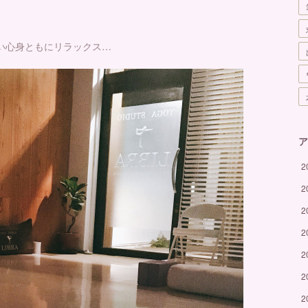
い心身ともにリラックス…
ア
2
2
2
2
2
2
2