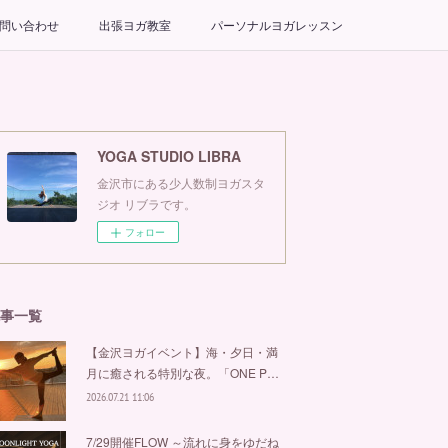
問い合わせ
出張ヨガ教室
パーソナルヨガレッスン
YOGA STUDIO LIBRA
金沢市にある少人数制ヨガスタ
ジオ リブラです。
フォロー
事一覧
【金沢ヨガイベント】海・夕日・満
月に癒される特別な夜。「ONE P…
2026.07.21 11:06
7/29開催FLOW ～流れに身をゆだね