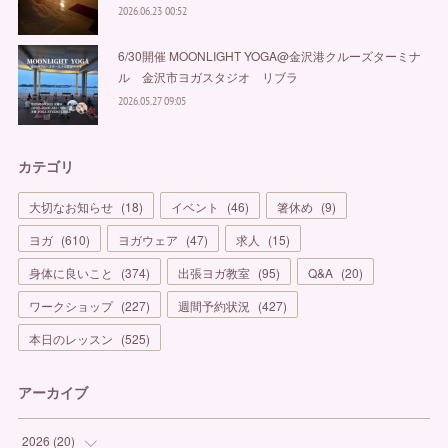
2026.06.23 00:52
6/30開催 MOONLIGHT YOGA@金沢港クルーズターミナ
ル 金沢市ヨガスタジオ リブラ
2026.05.27 09:05
カテゴリ
大切なお知らせ
(
18
)
イベント
(
46
)
箸休め
(
9
)
ヨガ
(
610
)
ヨガウェア
(
47
)
求人
(
15
)
身体に良いこと
(
374
)
出張ヨガ教室
(
95
)
Q&A
(
20
)
ワークショップ
(
227
)
週間予約状況
(
427
)
本日のレッスン
(
525
)
アーカイブ
2026
(
20
)