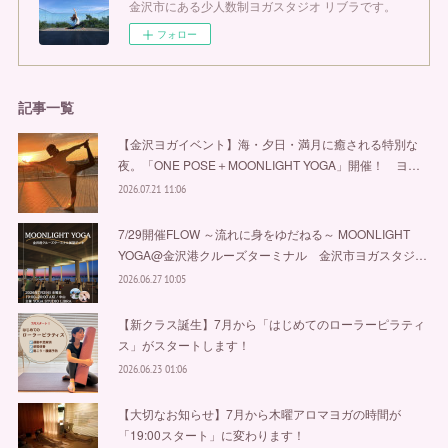
金沢市にある少人数制ヨガスタジオ リブラです。
フォロー
記事一覧
【金沢ヨガイベント】海・夕日・満月に癒される特別な
夜。「ONE POSE＋MOONLIGHT YOGA」開催！ ヨ…
2026.07.21 11:06
7/29開催FLOW ～流れに身をゆだねる～ MOONLIGHT
YOGA@金沢港クルーズターミナル 金沢市ヨガスタジ…
2026.06.27 10:05
【新クラス誕生】7月から「はじめてのローラーピラティ
ス」がスタートします！
2026.06.23 01:06
【大切なお知らせ】7月から木曜アロマヨガの時間が
「19:00スタート」に変わります！