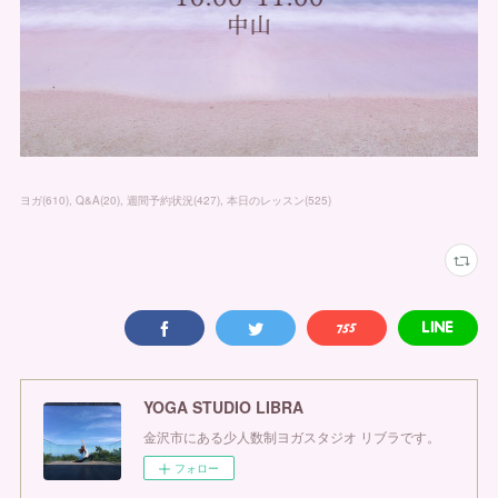
ヨガ
(
610
)
Q&A
(
20
)
週間予約状況
(
427
)
本日のレッスン
(
525
)
YOGA STUDIO LIBRA
金沢市にある少人数制ヨガスタジオ リブラです。
フォロー