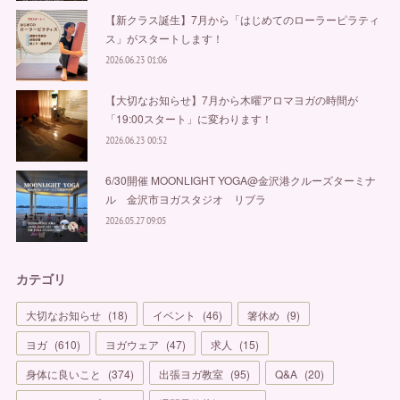
【新クラス誕生】7月から「はじめてのローラーピラティ
ス」がスタートします！
2026.06.23 01:06
【大切なお知らせ】7月から木曜アロマヨガの時間が
「19:00スタート」に変わります！
2026.06.23 00:52
6/30開催 MOONLIGHT YOGA@金沢港クルーズターミナ
ル 金沢市ヨガスタジオ リブラ
2026.05.27 09:05
カテゴリ
大切なお知らせ
(
18
)
イベント
(
46
)
箸休め
(
9
)
ヨガ
(
610
)
ヨガウェア
(
47
)
求人
(
15
)
身体に良いこと
(
374
)
出張ヨガ教室
(
95
)
Q&A
(
20
)