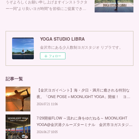
うぞよろしくお願い申し上げます⁡⁡⁡インストラクタ
ー一同"より良いヨガ時間"を皆様にご提案でき…
YOGA STUDIO LIBRA
金沢市にある少人数制ヨガスタジオ リブラです。
フォロー
記事一覧
【金沢ヨガイベント】海・夕日・満月に癒される特別な
夜。「ONE POSE＋MOONLIGHT YOGA」開催！ ヨ…
2026.07.21 11:06
7/29開催FLOW ～流れに身をゆだねる～ MOONLIGHT
YOGA@金沢港クルーズターミナル 金沢市ヨガスタジ…
2026.06.27 10:05