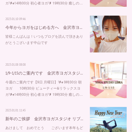
ガ🔰♠︎14時00分 初心者ヨガ🔰 19時30分 癒しの…
2023.01.10 09:46
今年からヨガをはじめる方へ 金沢市ヨ…
皆様こんばんは！いつもブログを読んで頂きあり
がとうございます中山です
2023.01.08 08:08
1/9~1/15のご案内です 金沢市ヨガスタジ…
今週のご案内です【9日 月曜日】🔰♠︎ 9時30分 朝
ヨガ 10時30分 ビューティー&リラックスヨ
ガ🔰♠︎14時00分 初心者ヨガ🔰 19時30分 癒しの…
2023.01.01 11:45
新年のご挨拶 金沢市ヨガスタジオ リブ…
⁡⁡⁡あけまして おめでとう ございます⁡本年もど