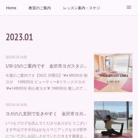
Home
教室のご案内
レッスン案内・スケジュール
インストラクター
ビューティーヨガコース
アクセス
2023
.
01
お問い合わせ
出張ヨガ教室
パーソナルヨガレッスン
2023.01.28 11:02
1/30~2/5のご案内です 金沢市ヨガスタジ…
今週のご案内です【30日 月曜日】🔰♠︎ 9時30分 朝
ヨガ 10時30分 ビューティー&リラックスヨガ
🔰♠︎14時00分 初心者ヨガ🔰 19時30分 癒しのア…
2023.01.26 10:30
ヨガの八支則で生きやすく 金沢市ヨガ…
いつもブログを読んでくださりありがとうござい
ます中山です今日はかなりマニアックなヨガ哲学
について少しお話しさせていただきます最後ま…