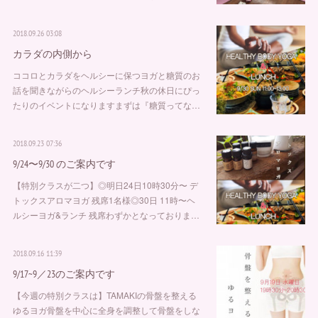
2018.09.26 03:08
カラダの内側から
ココロとカラダをヘルシーに保つヨガと糖質のお
話を聞きながらのヘルシーランチ秋の休日にぴっ
たりのイベントになりますまずは『糖質ってな…
2018.09.23 07:36
9/24〜9/30 のご案内です
【特別クラスが二つ】◎明日24日10時30分〜 デ
トックスアロマヨガ 残席1名様◎30日 11時〜ヘ
ルシーヨガ&ランチ 残席わずかとなっておりま…
2018.09.16 11:39
9/17~9／23のご案内です
【今週の特別クラスは】TAMAKIの骨盤を整える
ゆるヨガ骨盤を中心に全身を調整して骨盤をしな