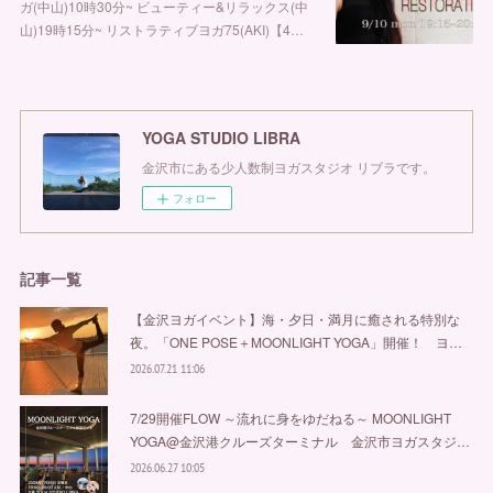
ガ(中山)10時30分~ ビューティー&リラックス(中
山)19時15分~ リストラティブヨガ75(AKI)【4…
YOGA STUDIO LIBRA
金沢市にある少人数制ヨガスタジオ リブラです。
フォロー
記事一覧
【金沢ヨガイベント】海・夕日・満月に癒される特別な
夜。「ONE POSE＋MOONLIGHT YOGA」開催！ ヨ…
2026.07.21 11:06
7/29開催FLOW ～流れに身をゆだねる～ MOONLIGHT
YOGA@金沢港クルーズターミナル 金沢市ヨガスタジ…
2026.06.27 10:05