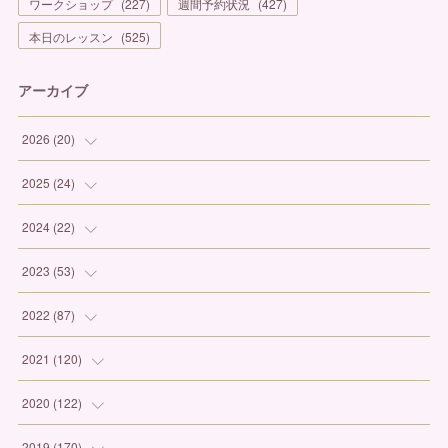
ワークショップ
(
227
)
週間予約状況
(
427
)
本日のレッスン
(
525
)
アーカイブ
2026
(
20
)
(
1
)
2025
(
24
)
(
3
)
(
1
)
2024
(
22
)
(
6
)
(
7
)
(
1
)
2023
(
53
)
(
5
)
(
3
)
(
1
)
(
6
)
2022
(
87
)
(
3
)
(
4
)
(
2
)
(
1
)
(
12
)
2021
(
120
)
(
1
)
(
1
)
(
2
)
(
3
)
(
9
)
(
10
)
2020
(
122
)
(
1
)
(
3
)
(
1
)
(
3
)
(
12
)
(
11
)
(
9
)
2019
(
170
)