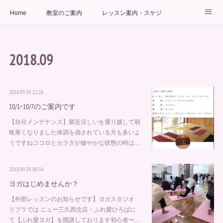
Home
教室のご案内
レッスン案内・スケジュール
インストラクター
ビューティーヨガコース
アクセス
2018
.
09
お問い合わせ
出張ヨガ教室
パーソナルヨガレッスン
2018.09.30 12:26
10/1~10/7のご案内です
【自分メンテナンス】最近涼しいを通り越して朝
晩寒くなりました体調を崩されている方も多いよ
うですねココロとカラダが健やかな状態の時は…
2018.09.28 00:34
ヨガはじめませんか？
【外部レッスンのお知らせです】ヨガスタジオ
リブラでは ニュー三久西念店・ふれ愛ひろばに
て【ふれ愛ヨガ】を開講しております初心者〜…