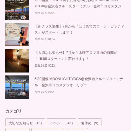
YOGA@金沢港クルーズターミナル 金沢市ヨガスタジ…
2026.06.27 10:05
【新クラス誕生】7月から「はじめてのローラーピラティ
ス」がスタートします！
2026.06.23 01:06
【大切なお知らせ】7月から木曜アロマヨガの時間が
「19:00スタート」に変わります！
2026.06.23 00:52
6/30開催 MOONLIGHT YOGA@金沢港クルーズターミナ
ル 金沢市ヨガスタジオ リブラ
2026.05.27 09:05
カテゴリ
大切なお知らせ
(
18
)
イベント
(
46
)
箸休め
(
9
)