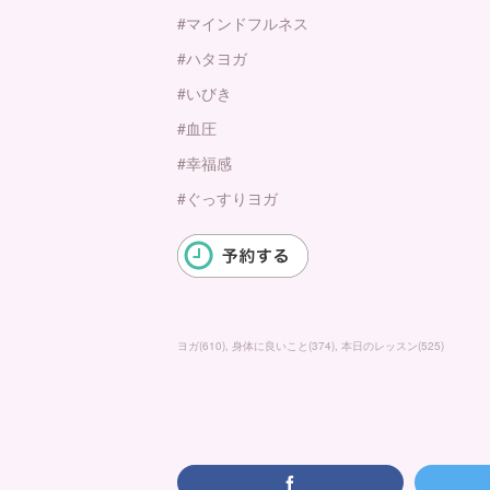
#マインドフルネス
#ハタヨガ
#いびき
#血圧
#幸福感
#ぐっすりヨガ
ヨガ
(
610
)
身体に良いこと
(
374
)
本日のレッスン
(
525
)