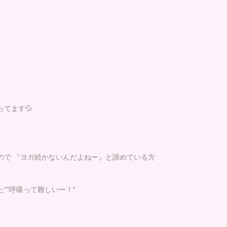
てます💦
ので 『ヨガ続かないんだよねー』と諦めている方
""呼吸って難しいー！"