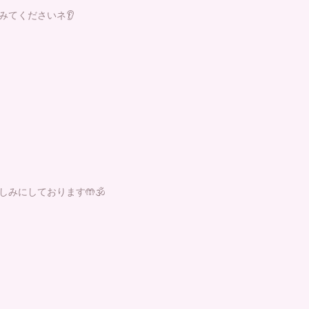
みてくださいネ👂
みにしております🤲🕉