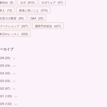
箸休め
(
9
)
ヨガ
(
610
)
ヨガウェア
(
47
)
求人
(
15
)
身体に良いこと
(
374
)
出張ヨガ教室
(
95
)
Q&A
(
20
)
ワークショップ
(
227
)
週間予約状況
(
427
)
本日のレッスン
(
525
)
ーカイブ
026
(
20
)
025
(
24
(
1
)
)
(
3
)
024
(
22
(
1
)
)
(
6
)
(
7
)
023
(
53
(
1
)
)
(
5
)
(
3
)
(
1
)
022
(
87
(
6
)
)
(
3
)
(
4
)
(
2
)
(
1
)
021
(
120
(
12
)
)
(
1
)
(
1
)
(
2
)
(
3
)
(
9
)
020
(
122
(
10
)
)