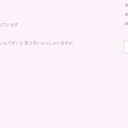
2
2
2
れています
いんです』と 言う方いらっしゃいますが