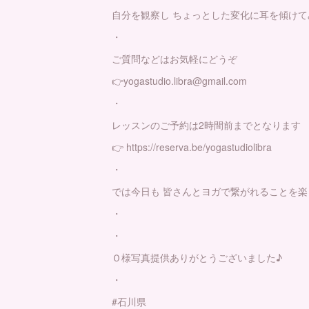
自分を観察し ちょっとした変化に耳を傾けて
・
ご質問などはお気軽にどうぞ
👉yogastudio.libra@gmail.com
・
レッスンのご予約は2時間前までとなります
👉 https://reserva.be/yogastudiolibra
・
では今日も 皆さんとヨガで繋がれることを楽し
・
・
Ｏ様写真提供ありがとうございました♪
・
#石川県