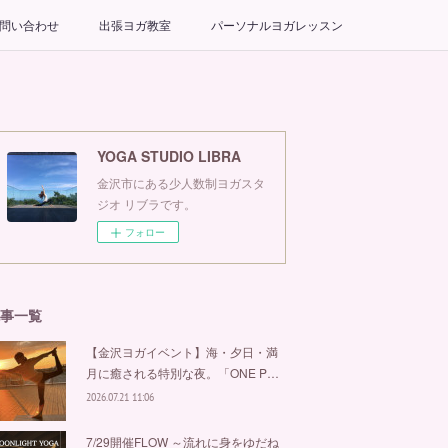
問い合わせ
出張ヨガ教室
パーソナルヨガレッスン
YOGA STUDIO LIBRA
金沢市にある少人数制ヨガスタ
ジオ リブラです。
フォロー
事一覧
【金沢ヨガイベント】海・夕日・満
月に癒される特別な夜。「ONE P…
2026.07.21 11:06
7/29開催FLOW ～流れに身をゆだね