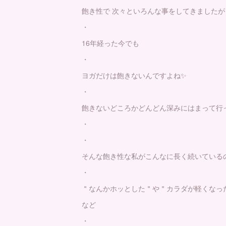
飽き性で 次々といろんな事をしてきましたが
・
16年経った今でも
・
ヨガだけは飽きないんですよね✨
・
飽きないどころかどんどん深みにはまって行っ
・
・
そんな飽き性な私がこんなに長く続いている
・
＂なんかホッとした＂や＂カラダが軽くなった
など
・