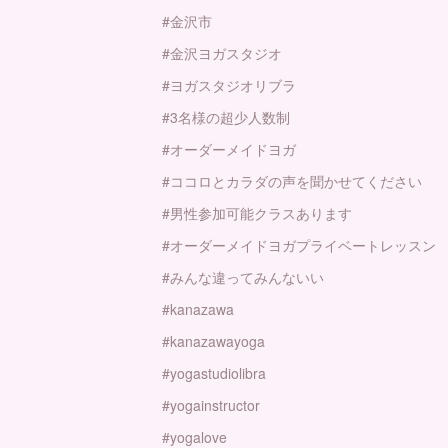
#金沢市
#金沢ヨガスタジオ
#ヨガスタジオリブラ
#3名様の超少人数制
#オーダーメイドヨガ
#ココロとカラダの声を聞かせてください
#男性参加可能クラスあります
#オーダーメイドヨガプライベートレッスン
#みんな違ってみんないい
#kanazawa
#kanazawayoga
#yogastudiolibra
#yogainstructor
#yogalove