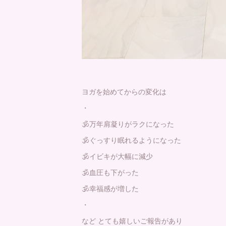
ヨガを始めてからの変化は
・
🕉万年肩凝りがラクになった
🕉ぐっすり眠れるようになった
🕉イビキが大幅に減少
🕉血圧も下がった
🕉幸福感が増した
・
など とても嬉しいご報告があり