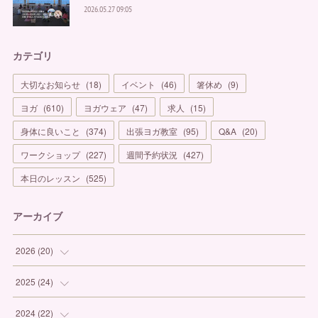
2026.05.27 09:05
カテゴリ
大切なお知らせ
(
18
)
イベント
(
46
)
箸休め
(
9
)
ヨガ
(
610
)
ヨガウェア
(
47
)
求人
(
15
)
身体に良いこと
(
374
)
出張ヨガ教室
(
95
)
Q&A
(
20
)
ワークショップ
(
227
)
週間予約状況
(
427
)
本日のレッスン
(
525
)
アーカイブ
2026
(
20
)
(
1
)
2025
(
24
)
(
3
)
(
1
)
2024
(
22
)