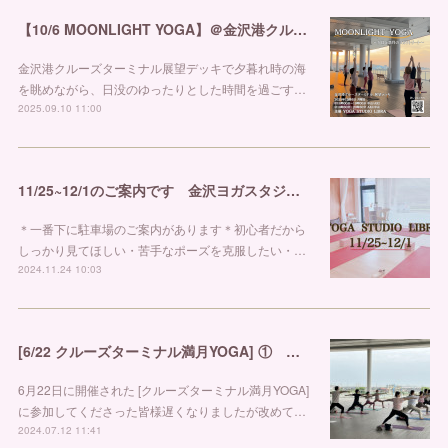
【10/6 MOONLIGHT YOGA】＠金沢港クルーズターミナル
金沢港クルーズターミナル展望デッキで夕暮れ時の海
を眺めながら、日没のゆったりとした時間を過ごす…
2025.09.10 11:00
11/25~12/1のご案内です 金沢ヨガスタジオ リブラ
＊一番下に駐車場のご案内があります＊初心者だから
しっかり見てほしい・苦手なポーズを克服したい・…
2024.11.24 10:03
[6/22 クルーズターミナル満月YOGA] ① 金沢市ヨガスタジオ リブラ
6月22日に開催された [クルーズターミナル満月YOGA]
に参加してくださった皆様遅くなりましたが改めて…
2024.07.12 11:41