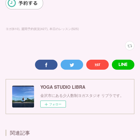
ヨガ
(
610
)
週間予約状況
(
427
)
本日のレッスン
(
525
)
YOGA STUDIO LIBRA
金沢市にある少人数制ヨガスタジオ リブラです。
フォロー
関連記事