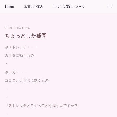
Home
教室のご案内
レッスン案内・スケジュール
インストラクター
ビューティーヨガコース
アクセス
2019.09.04 10:14
お問い合わせ
出張ヨガ教室
パーソナルヨガレッスン
ちょっとした疑問
🌿ストレッチ・・・
カラダに効くもの
・
🌿ヨガ・・・
ココロとカラダに効くもの
・
・
『ストレッチとヨガってどう違うんですか？』
・