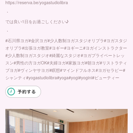
https://reserva.be/yogastudiolibra
・
では良い1日をお過ごしください♪
・
#石川県ヨガ#金沢ヨガ#少人数制ヨガスタジオリブラ#ヨガスタジ
オリブラ#出張ヨガ教室#ヨギー#ヨギーニ#ヨガインストラクター
#少人数制ヨガスタジオ#綺麗なスタジオ#ヨガプライベートレッ
スン#男性の方ヨガOK#夫婦ヨガ#家族ヨガ#朝ヨガ#リストラティ
ブヨガ#ヴィンヤサヨガ#瞑想#マインドフルネス#ヨガセラピー#
シャンティ#yogastudiolibra#yoga#yogi#yogini#ビューティー