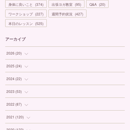
身体に良いこと
(
374
)
出張ヨガ教室
(
95
)
Q&A
(
20
)
ワークショップ
(
227
)
週間予約状況
(
427
)
本日のレッスン
(
525
)
アーカイブ
2026
(
20
)
(
1
)
2025
(
24
)
(
3
)
(
1
)
2024
(
22
)
(
6
)
(
7
)
(
1
)
2023
(
53
)
(
5
)
(
3
)
(
1
)
(
6
)
2022
(
87
)
(
3
)
(
4
)
(
2
)
(
1
)
(
12
)
2021
(
120
)
(
1
)
(
1
)
(
2
)
(
3
)
(
9
)
(
10
)
2020
(
122
)