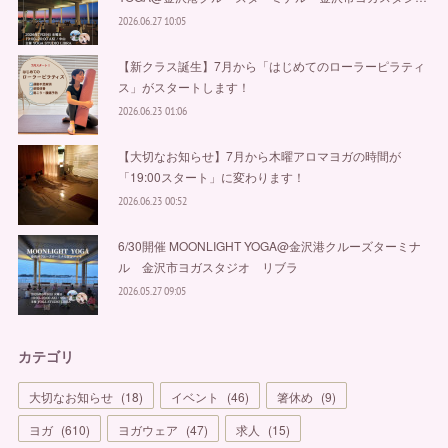
2026.06.27 10:05
【新クラス誕生】7月から「はじめてのローラーピラティ
ス」がスタートします！
2026.06.23 01:06
【大切なお知らせ】7月から木曜アロマヨガの時間が
「19:00スタート」に変わります！
2026.06.23 00:52
6/30開催 MOONLIGHT YOGA@金沢港クルーズターミナ
ル 金沢市ヨガスタジオ リブラ
2026.05.27 09:05
カテゴリ
大切なお知らせ
(
18
)
イベント
(
46
)
箸休め
(
9
)
ヨガ
(
610
)
ヨガウェア
(
47
)
求人
(
15
)