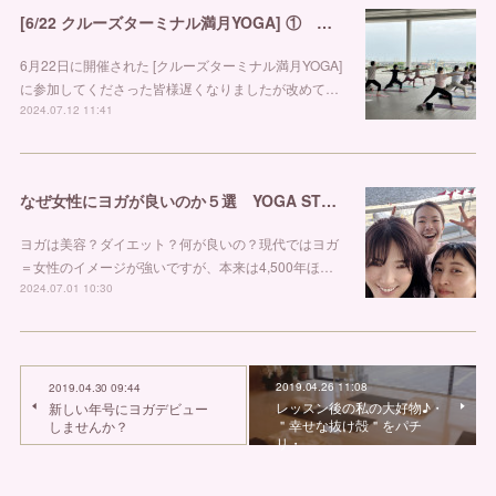
[6/22 クルーズターミナル満月YOGA] ① 金沢市ヨガスタジオ リブラ
6月22日に開催された [クルーズターミナル満月YOGA]
に参加してくださった皆様遅くなりましたが改めて…
2024.07.12 11:41
なぜ女性にヨガが良いのか５選 YOGA STUDIO LIBRA
ヨガは美容？ダイエット？何が良いの？現代ではヨガ
＝女性のイメージが強いですが、本来は4,500年ほ…
2024.07.01 10:30
2019.04.26 11:08
2019.04.30 09:44
レッスン後の私の大好物♪・
新しい年号にヨガデビュー
＂幸せな抜け殻＂をパチ
しませんか？
リ・