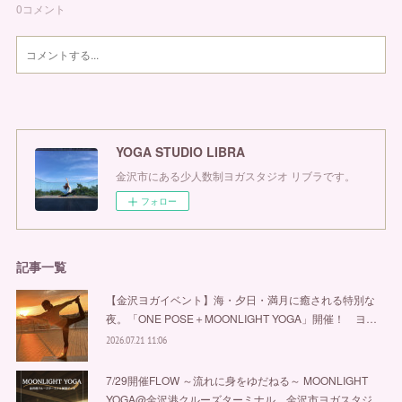
0
コメント
YOGA STUDIO LIBRA
金沢市にある少人数制ヨガスタジオ リブラです。
フォロー
記事一覧
【金沢ヨガイベント】海・夕日・満月に癒される特別な
夜。「ONE POSE＋MOONLIGHT YOGA」開催！ ヨ…
2026.07.21 11:06
7/29開催FLOW ～流れに身をゆだねる～ MOONLIGHT
YOGA@金沢港クルーズターミナル 金沢市ヨガスタジ…