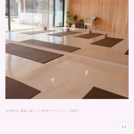
ヨガ
(
610
)
身体に良いこと
(
374
)
ワークショップ
(
227
)