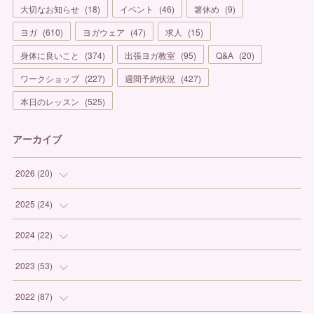
大切なお知らせ
(
18
)
イベント
(
46
)
箸休め
(
9
)
ヨガ
(
610
)
ヨガウェア
(
47
)
求人
(
15
)
身体に良いこと
(
374
)
出張ヨガ教室
(
95
)
Q&A
(
20
)
ワークショップ
(
227
)
週間予約状況
(
427
)
本日のレッスン
(
525
)
アーカイブ
2026
(
20
)
(
1
)
2025
(
24
)
(
3
)
(
1
)
2024
(
22
)
(
6
)
(
7
)
(
1
)
2023
(
53
)
(
5
)
(
3
)
(
1
)
(
6
)
2022
(
87
)