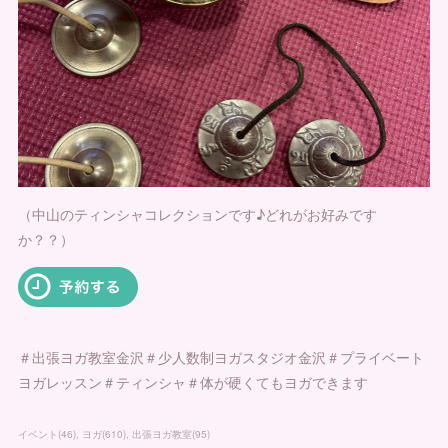
（中山のティンシャコレクションです♪どれがお好みです
か？？）
＃出張ヨガ教室金沢＃少人数制ヨガスタジオ金沢＃プライベート
ヨガレッスン＃ティンシャ＃体が硬くてもヨガできます
イベント
(
46
)
ヨガ
(
610
)
出張ヨガ教室
(
95
)