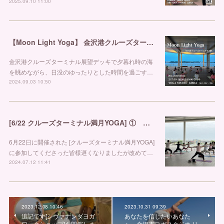
2025.09.10 11:00
【Moon Light Yoga】 金沢港クルーズターミナルヨガ 金沢ヨガスタジオ リブラ
金沢港クルーズターミナル展望デッキで夕暮れ時の海
を眺めながら、日没のゆったりとした時間を過ごす…
2024.09.03 10:50
[6/22 クルーズターミナル満月YOGA] ① 金沢市ヨガスタジオ リブラ
6月22日に開催された [クルーズターミナル満月YOGA]
に参加してくださった皆様遅くなりましたが改めて…
2024.07.12 11:41
2023.12.08 10:46
2023.10.31 09:39
追記です[シヴァナンダヨガ
あなたを信じたいあなた
ワークショップ]を開催しま
へ 金沢市ヨガスタジオ リ