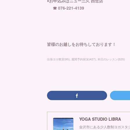
♦️お申込みはニュー三久 西念店
☎︎ 076-221-4139
皆様のお越しをお待ちしております！
出張ヨガ教室
(
95
)
週間予約状況
(
427
)
本日のレッスン
(
525
)
YOGA STUDIO LIBRA
金沢市にある少人数制ヨガスタジ