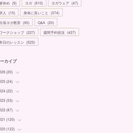
箸休め
(
9
)
ヨガ
(
610
)
ヨガウェア
(
47
)
求人
(
15
)
身体に良いこと
(
374
)
出張ヨガ教室
(
95
)
Q&A
(
20
)
ワークショップ
(
227
)
週間予約状況
(
427
)
本日のレッスン
(
525
)
ーカイブ
026
(
20
)
025
(
24
(
1
)
)
(
3
)
024
(
22
(
1
)
)
(
6
)
(
7
)
023
(
53
(
1
)
)
(
5
)
(
3
)
(
1
)
022
(
87
(
6
)
)
(
3
)
(
4
)
(
2
)
(
1
)
021
(
120
(
12
)
)
(
1
)
(
1
)
(
2
)
(
3
)
(
9
)
020
(
122
(
10
)
)