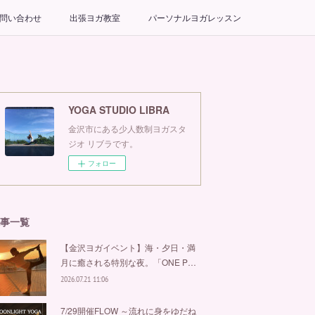
問い合わせ
出張ヨガ教室
パーソナルヨガレッスン
YOGA STUDIO LIBRA
金沢市にある少人数制ヨガスタ
ジオ リブラです。
フォロー
事一覧
【金沢ヨガイベント】海・夕日・満
月に癒される特別な夜。「ONE P…
2026.07.21 11:06
7/29開催FLOW ～流れに身をゆだね