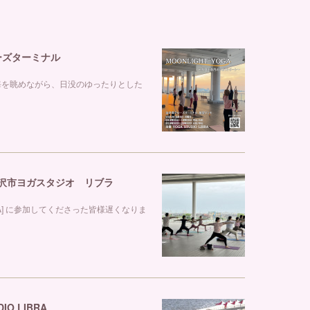
ルーズターミナル
海を眺めながら、日没のゆったりとした
 金沢市ヨガスタジオ リブラ
GA] に参加してくださった皆様遅くなりま
O LIBRA