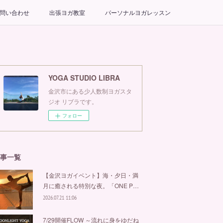
問い合わせ
出張ヨガ教室
パーソナルヨガレッスン
YOGA STUDIO LIBRA
金沢市にある少人数制ヨガスタ
ジオ リブラです。
フォロー
事一覧
【金沢ヨガイベント】海・夕日・満
月に癒される特別な夜。「ONE P…
2026.07.21 11:06
7/29開催FLOW ～流れに身をゆだね