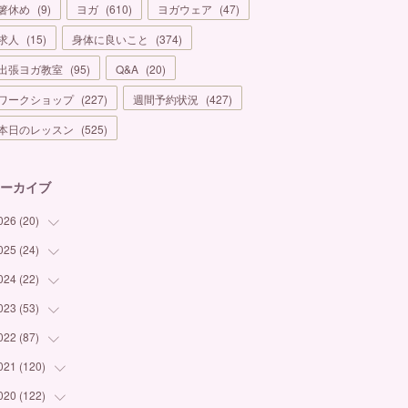
箸休め
(
9
)
ヨガ
(
610
)
ヨガウェア
(
47
)
求人
(
15
)
身体に良いこと
(
374
)
出張ヨガ教室
(
95
)
Q&A
(
20
)
ワークショップ
(
227
)
週間予約状況
(
427
)
本日のレッスン
(
525
)
ーカイブ
026
(
20
)
025
(
24
(
1
)
)
(
3
)
024
(
22
(
1
)
)
(
6
)
(
7
)
023
(
53
(
1
)
)
(
5
)
(
3
)
(
1
)
022
(
87
(
6
)
)
(
3
)
(
4
)
(
2
)
(
1
)
021
(
120
(
12
)
)
(
1
)
(
1
)
(
2
)
(
3
)
(
9
)
020
(
122
(
10
)
)