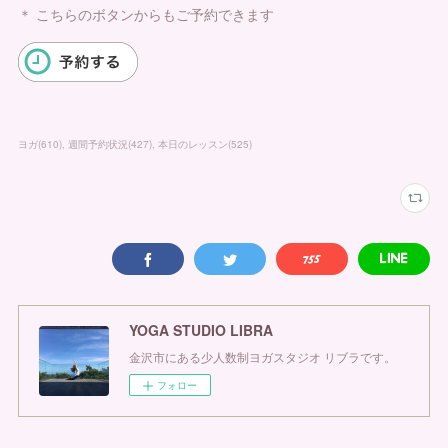
＊ こちらのボタンからもご予約できます
ヨガ
(
610
)
週間予約状況
(
427
)
本日のレッスン
(
525
)
YOGA STUDIO LIBRA
金沢市にある少人数制ヨガスタジオ リブラです。
フォロー