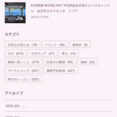
6/30開催 MOONLIGHT YOGA@金沢港クルーズターミナ
ル 金沢市ヨガスタジオ リブラ
2026.05.27 09:05
カテゴリ
大切なお知らせ
(
18
)
イベント
(
46
)
箸休め
(
9
)
ヨガ
(
610
)
ヨガウェア
(
47
)
求人
(
15
)
身体に良いこと
(
374
)
出張ヨガ教室
(
95
)
Q&A
(
20
)
ワークショップ
(
227
)
週間予約状況
(
427
)
本日のレッスン
(
525
)
アーカイブ
2026
(
20
)
(
1
)