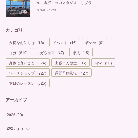
ル 金沢市ヨガスタジオ リブラ
2026.05.27 09:05
カテゴリ
大切なお知らせ
(
18
)
イベント
(
46
)
箸休め
(
9
)
ヨガ
(
610
)
ヨガウェア
(
47
)
求人
(
15
)
身体に良いこと
(
374
)
出張ヨガ教室
(
95
)
Q&A
(
20
)
ワークショップ
(
227
)
週間予約状況
(
427
)
本日のレッスン
(
525
)
アーカイブ
2026
(
20
)
(
1
)
2025
(
24
)