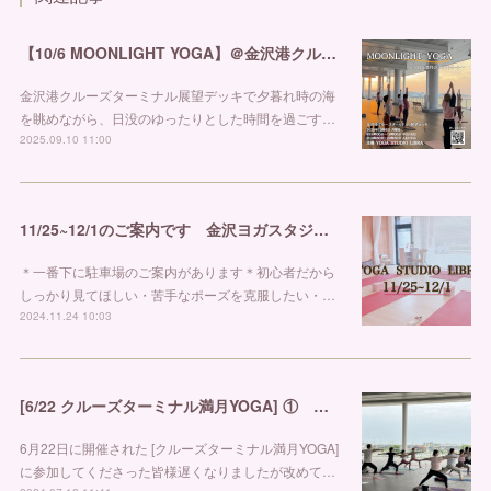
【10/6 MOONLIGHT YOGA】＠金沢港クルーズターミナル
金沢港クルーズターミナル展望デッキで夕暮れ時の海
を眺めながら、日没のゆったりとした時間を過ごす…
2025.09.10 11:00
11/25~12/1のご案内です 金沢ヨガスタジオ リブラ
＊一番下に駐車場のご案内があります＊初心者だから
しっかり見てほしい・苦手なポーズを克服したい・…
2024.11.24 10:03
[6/22 クルーズターミナル満月YOGA] ① 金沢市ヨガスタジオ リブラ
6月22日に開催された [クルーズターミナル満月YOGA]
に参加してくださった皆様遅くなりましたが改めて…