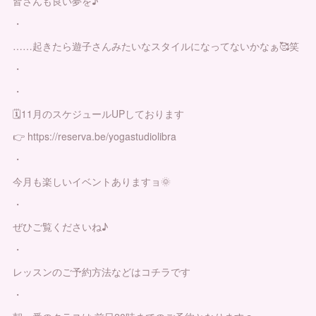
皆さんも良い夢を♪
・
……起きたら遊子さんみたいなスタイルになってないかなぁ🥰笑
・
・
🗓11月のスケジュールUPしております
👉 https://reserva.be/yogastudiolibra
・
今月も楽しいイベントありますョ🌞
・
ぜひご覧くださいね♪
・
レッスンのご予約方法などはコチラです
・