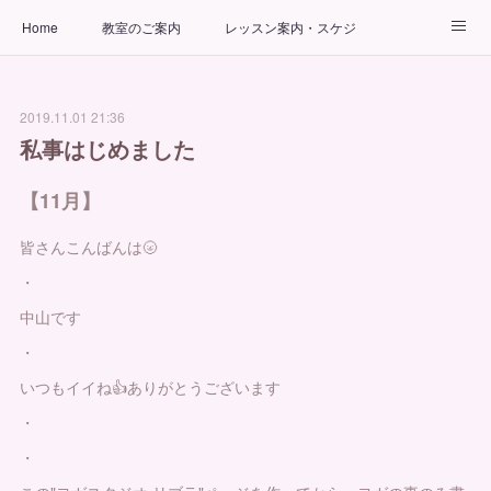
Home
教室のご案内
レッスン案内・スケジュール
インストラクター
ビューティーヨガコース
アクセス
2019.11.01 21:36
お問い合わせ
出張ヨガ教室
パーソナルヨガレッスン
私事はじめました
【11月】
皆さんこんばんは🌝
・
中山です
・
いつもイイね👍ありがとうございます
・
・