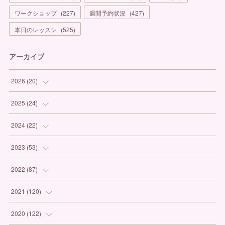
ワークショップ
(
227
)
週間予約状況
(
427
)
本日のレッスン
(
525
)
アーカイブ
2026
(
20
)
(
1
)
2025
(
24
)
(
3
)
(
1
)
2024
(
22
)
(
6
)
(
7
)
(
1
)
2023
(
53
)
(
5
)
(
3
)
(
1
)
(
6
)
2022
(
87
)
(
3
)
(
4
)
(
2
)
(
1
)
(
12
)
2021
(
120
)
(
1
)
(
1
)
(
2
)
(
3
)
(
9
)
(
10
)
2020
(
122
)