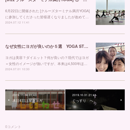
6月22日に開催された [クルーズターミナル満月YOGA]
に参加してくださった皆様遅くなりましたが改めて…
2024.07.12 11:41
なぜ女性にヨガが良いのか５選 YOGA STUDIO LIBRA
ヨガは美容？ダイエット？何が良いの？現代ではヨガ
＝女性のイメージが強いですが、本来は4,500年ほ…
2024.07.01 10:30
2019.11.04 01:43
2019.10.31 21:41
本日4日は屋上ヨガ
ぐっすり へ
0
コメント