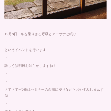
12月8日 冬を乗りきる呼吸とアーサナと眠り
・
というイベントを行います
・
詳しくは明日お知らせしますね！
・
・
さてさて~今夜はセミナーの余韻に浸りながらおやすみしまぁす
😌
・