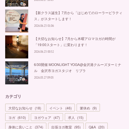
【新クラス誕生】7月から「はじめてのローラーピラティ
ス」がスタートします！
2026.06.23 01:06
【大切なお知らせ】7月から木曜アロマヨガの時間が
「19:00スタート」に変わります！
2026.06.23 00:52
6/30開催 MOONLIGHT YOGA@金沢港クルーズターミナ
ル 金沢市ヨガスタジオ リブラ
2026.05.27 09:05
カテゴリ
大切なお知らせ
(
18
)
イベント
(
46
)
箸休め
(
9
)
ヨガ
(
610
)
ヨガウェア
(
47
)
求人
(
15
)
身体に良いこと
(
374
)
出張ヨガ教室
(
95
)
Q&A
(
20
)