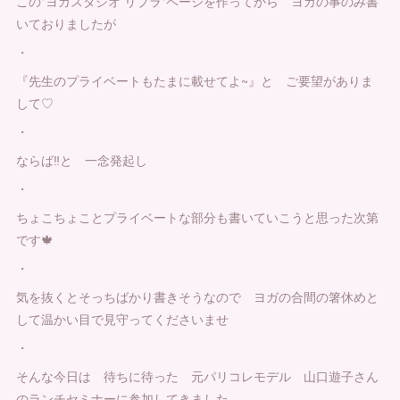
この"ヨガスタジオ リブラ"ページを作ってから ヨガの事のみ書
いておりましたが
・
『先生のプライベートもたまに載せてよ~』と ご要望がありま
して♡
・
ならば‼️と 一念発起し
・
ちょこちょことプライベートな部分も書いていこうと思った次第
です🍁
・
気を抜くとそっちばかり書きそうなので ヨガの合間の箸休めと
して温かい目で見守ってくださいませ
・
そんな今日は 待ちに待った 元パリコレモデル 山口遊子さん
のランチセミナーに参加してきました