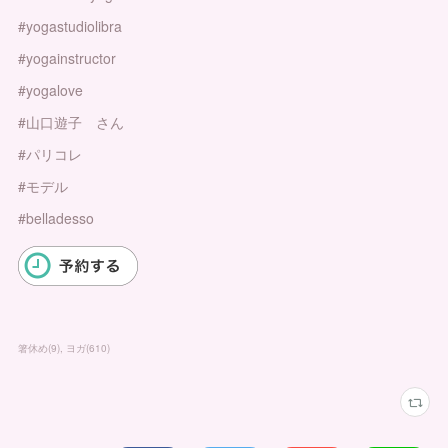
#yogastudiolibra
#yogainstructor
#yogalove
#山口遊子 さん
#パリコレ
#モデル
#belladesso
箸休め
(
9
)
ヨガ
(
610
)