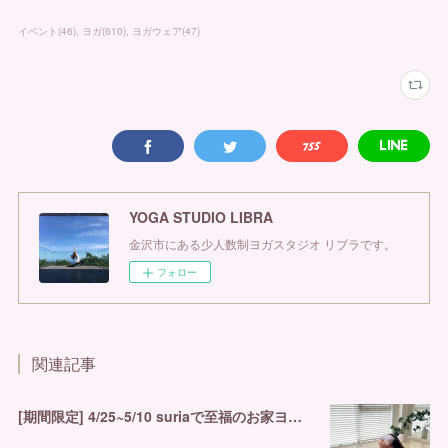
イベント
(
46
)
ヨガ
(
610
)
ヨガウェア
(
47
)
YOGA STUDIO LIBRA
金沢市にある少人数制ヨガスタジオ リブラです。
フォロー
関連記事
[期間限定] 4/25~5/10 suriaで至福のお家ヨガを