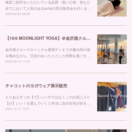
毎回ご好評をいただいている品質・使い心地・色など
全てにおいて人気のあるsuriaの受注販売会を行いま…
2026.04.24 08:30
【10/6 MOONLIGHT YOGA】＠金沢港クルーズターミナル
金沢港クルーズターミナル展望デッキで夕暮れ時の海
を眺めながら、日没のゆったりとした時間を過ごす…
2025.09.10 11:00
チャコットのヨガウェア展示販売
とりあえずこれ【で】いいやではなくこのお気に入り
【が】いい！を選んでいくと本当に自分自信が好き…
2024.10.11 10:31