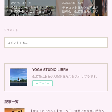
2024.07.12 11:41
2022.03.20 11:30
[6/22 クルーズターミナル満
チャコットヨガウェア展示
月YOGA] ① 金沢市ヨガス
販売会 金沢市ヨガスタジ
タジオ リブラ
オ リブラ
0
コメント
YOGA STUDIO LIBRA
金沢市にある少人数制ヨガスタジオ リブラです。
フォロー
記事一覧
【金沢ヨガイベント】海・夕日・満月に癒される特別な