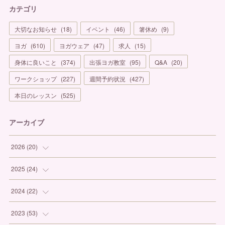
カテゴリ
大切なお知らせ
(
18
)
イベント
(
46
)
箸休め
(
9
)
ヨガ
(
610
)
ヨガウェア
(
47
)
求人
(
15
)
身体に良いこと
(
374
)
出張ヨガ教室
(
95
)
Q&A
(
20
)
ワークショップ
(
227
)
週間予約状況
(
427
)
本日のレッスン
(
525
)
アーカイブ
2026
(
20
)
(
1
)
2025
(
24
)
(
3
)
(
1
)
2024
(
22
)
(
6
)
(
7
)
(
1
)
2023
(
53
)