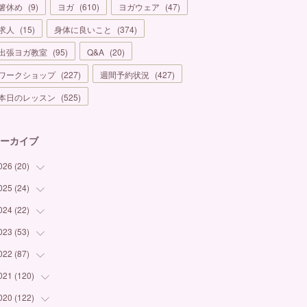
箸休め
(
9
)
ヨガ
(
610
)
ヨガウェア
(
47
)
求人
(
15
)
身体に良いこと
(
374
)
出張ヨガ教室
(
95
)
Q&A
(
20
)
ワークショップ
(
227
)
週間予約状況
(
427
)
本日のレッスン
(
525
)
ーカイブ
026
(
20
)
025
(
24
(
1
)
)
(
3
)
024
(
22
(
1
)
)
(
6
)
(
7
)
023
(
53
(
1
)
)
(
5
)
(
3
)
(
1
)
022
(
87
(
6
)
)
(
3
)
(
4
)
(
2
)
(
1
)
021
(
120
(
12
)
)
(
1
)
(
1
)
(
2
)
(
3
)
(
9
)
020
(
122
(
10
)
)