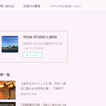
問い合わせ
出張ヨガ教室
パーソナルヨガレッスン
YOGA STUDIO LIBRA
金沢市にある少人数制ヨガスタ
ジオ リブラです。
フォロー
事一覧
【金沢ヨガイベント】海・夕日・満
月に癒される特別な夜。「ONE P…
2026.07.21 11:06
7/29開催FLOW ～流れに身をゆだね