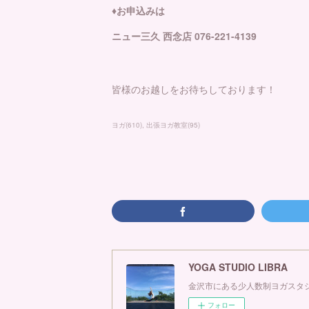
♦️お申込みは
ニュー三久 西念店 076-221-4139
皆様のお越しをお待ちしております！
ヨガ
(
610
)
出張ヨガ教室
(
95
)
YOGA STUDIO LIBRA
金沢市にある少人数制ヨガスタジ
フォロー