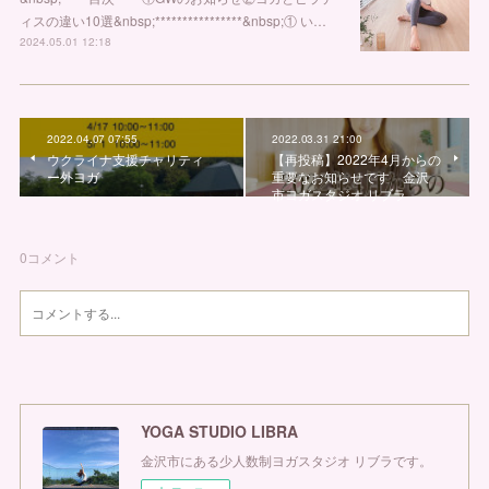
ィスの違い10選&nbsp;****************&nbsp;① い…
2024.05.01 12:18
2022.04.07 07:55
2022.03.31 21:00
ウクライナ支援チャリティ
【再投稿】2022年4月からの
ー外ヨガ
重要なお知らせです 金沢
市ヨガスタジオ リブラ
0
コメント
YOGA STUDIO LIBRA
金沢市にある少人数制ヨガスタジオ リブラです。