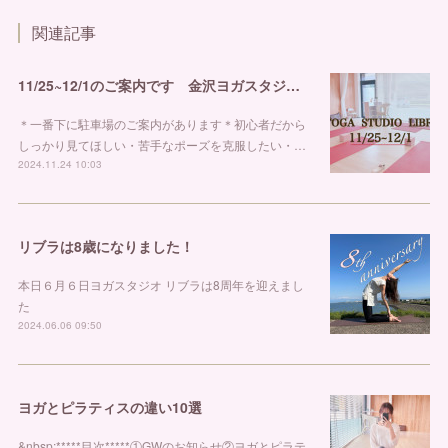
関連記事
11/25~12/1のご案内です 金沢ヨガスタジオ リブラ
＊一番下に駐車場のご案内があります＊初心者だから
しっかり見てほしい・苦手なポーズを克服したい・…
2024.11.24 10:03
リブラは8歳になりました！
⁡⁡本日６月６日ヨガスタジオ リブラは8周年を迎えまし
た
2024.06.06 09:50
ヨガとピラティスの違い10選
&nbsp;*****目次*****①GWのお知らせ②ヨガとピラテ