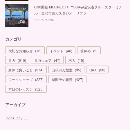
6/30開催 MOONLIGHT YOGA@金沢港クルーズターミナ
ル 金沢市ヨガスタジオ リブラ
2026.05.27 09:05
カテゴリ
大切なお知らせ
(
18
)
イベント
(
46
)
箸休め
(
9
)
ヨガ
(
610
)
ヨガウェア
(
47
)
求人
(
15
)
身体に良いこと
(
374
)
出張ヨガ教室
(
95
)
Q&A
(
20
)
ワークショップ
(
227
)
週間予約状況
(
427
)
本日のレッスン
(
525
)
アーカイブ
2026
(
20
)