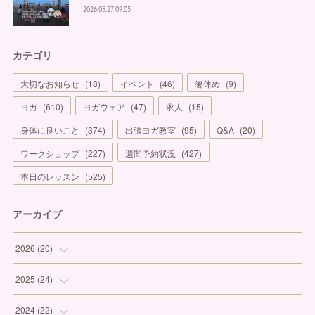
2026.05.27 09:05
カテゴリ
大切なお知らせ
(
18
)
イベント
(
46
)
箸休め
(
9
)
ヨガ
(
610
)
ヨガウェア
(
47
)
求人
(
15
)
身体に良いこと
(
374
)
出張ヨガ教室
(
95
)
Q&A
(
20
)
ワークショップ
(
227
)
週間予約状況
(
427
)
本日のレッスン
(
525
)
アーカイブ
2026
(
20
)
(
1
)
2025
(
24
)
(
3
)
(
1
)
2024
(
22
)