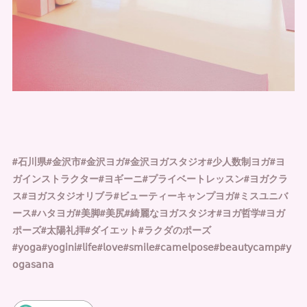
#石川県#金沢市#金沢ヨガ#金沢ヨガスタジオ#少人数制ヨガ#ヨ
ガインストラクター#ヨギーニ#プライベートレッスン#ヨガクラ
ス#ヨガスタジオリブラ#ビューティーキャンプヨガ#ミスユニバ
ース#ハタヨガ#美脚#美尻#綺麗なヨガスタジオ#ヨガ哲学#ヨガ
ポーズ#太陽礼拝#ダイエット#ラクダのポーズ
#𝗒𝗈𝗀𝖺#𝗒𝗈𝗀𝗂𝗇𝗂#𝗅𝗂𝖿𝖾#𝗅𝗈𝗏𝖾#𝗌𝗆𝗂𝗅𝖾#𝖼𝖺𝗆𝖾𝗅𝗉𝗈𝗌𝖾#𝖻𝖾𝖺𝗎𝗍𝗒𝖼𝖺𝗆𝗉#𝗒
𝗈𝗀𝖺𝗌𝖺𝗇𝖺