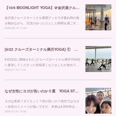
【10/6 MOONLIGHT YOGA】＠金沢港クルーズターミナル
金沢港クルーズターミナル展望デッキで夕暮れ時の海
を眺めながら、日没のゆったりとした時間を過ごす…
2025.09.10 11:00
[6/22 クルーズターミナル満月YOGA] ① 金沢市ヨガスタジオ リブラ
6月22日に開催された [クルーズターミナル満月YOGA]
に参加してくださった皆様遅くなりましたが改めて…
2024.07.12 11:41
なぜ女性にヨガが良いのか５選 YOGA STUDIO LIBRA
ヨガは美容？ダイエット？何が良いの？現代ではヨガ
＝女性のイメージが強いですが、本来は4,500年ほ…
2024.07.01 10:30