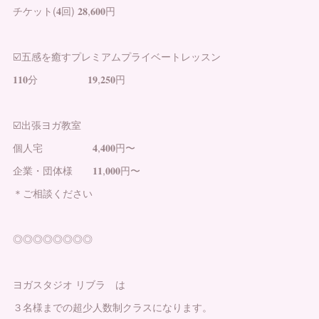
チケット(𝟒回) 𝟐𝟖,𝟔𝟎𝟎円
☑️五感を癒すプレミアムプライベートレッスン
𝟏𝟏𝟎分 𝟏𝟗,𝟐𝟓𝟎円
☑️出張ヨガ教室
個人宅 𝟒,𝟒𝟎𝟎円〜
企業・団体様 𝟏𝟏,𝟎𝟎𝟎円〜
＊ご相談ください
◎◎◎◎◎◎◎◎
ヨガスタジオ リブラ は
３名様までの超少人数制クラスになります。