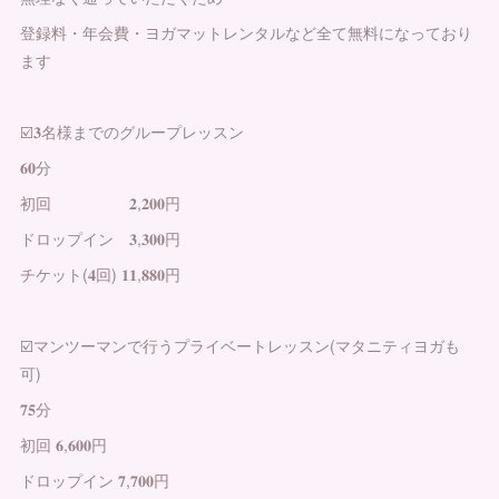
登録料・年会費・ヨガマットレンタルなど全て無料になっており
ます
☑️𝟑名様までのグループレッスン
𝟔𝟎分
初回 𝟐,𝟐𝟎𝟎円
ドロップイン 𝟑,𝟑𝟎𝟎円
チケット(𝟒回) 𝟏𝟏,𝟖𝟖𝟎円
☑️マンツーマンで行うプライベートレッスン(マタニティヨガも
可)
𝟕𝟓分
初回 𝟔,𝟔𝟎𝟎円
ドロップイン 𝟕,𝟕𝟎𝟎円