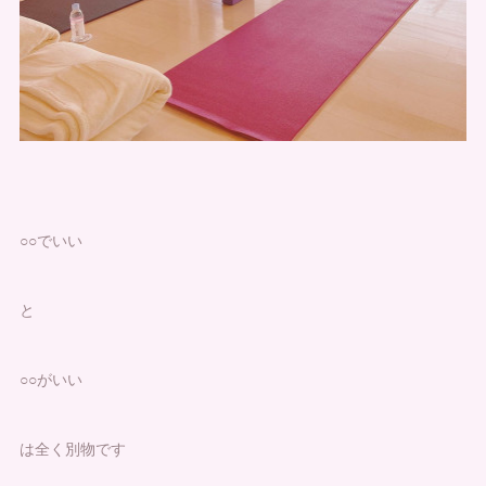
○○でいい
と
○○がいい
は全く別物です