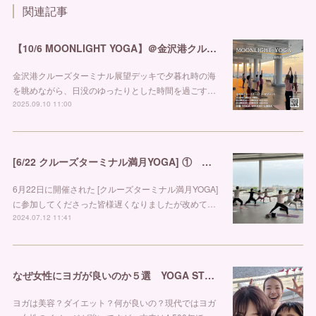
関連記事
【10/6 MOONLIGHT YOGA】＠金沢港クルーズターミナル
金沢港クルーズターミナル展望デッキで夕暮れ時の海
を眺めながら、日没のゆったりとした時間を過ごす…
2025.09.10 11:00
[6/22 クルーズターミナル満月YOGA] ① 金沢市ヨガスタジオ リブラ
6月22日に開催された [クルーズターミナル満月YOGA]
に参加してくださった皆様遅くなりましたが改めて…
2024.07.12 11:41
なぜ女性にヨガが良いのか５選 YOGA STUDIO LIBRA
ヨガは美容？ダイエット？何が良いの？現代ではヨガ