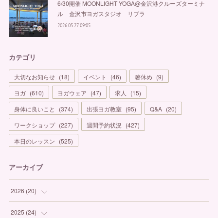
6/30開催 MOONLIGHT YOGA@金沢港クルーズターミナ
ル 金沢市ヨガスタジオ リブラ
2026.05.27 09:05
カテゴリ
大切なお知らせ
(
18
)
イベント
(
46
)
箸休め
(
9
)
ヨガ
(
610
)
ヨガウェア
(
47
)
求人
(
15
)
身体に良いこと
(
374
)
出張ヨガ教室
(
95
)
Q&A
(
20
)
ワークショップ
(
227
)
週間予約状況
(
427
)
本日のレッスン
(
525
)
アーカイブ
2026
(
20
)
(
1
)
2025
(
24
)