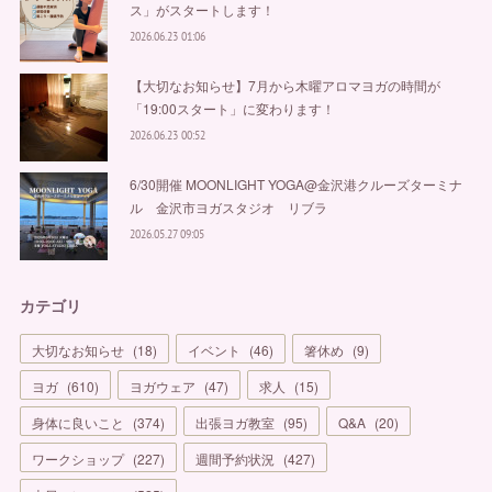
ス」がスタートします！
2026.06.23 01:06
【大切なお知らせ】7月から木曜アロマヨガの時間が
「19:00スタート」に変わります！
2026.06.23 00:52
6/30開催 MOONLIGHT YOGA@金沢港クルーズターミナ
ル 金沢市ヨガスタジオ リブラ
2026.05.27 09:05
カテゴリ
大切なお知らせ
(
18
)
イベント
(
46
)
箸休め
(
9
)
ヨガ
(
610
)
ヨガウェア
(
47
)
求人
(
15
)
身体に良いこと
(
374
)
出張ヨガ教室
(
95
)
Q&A
(
20
)
ワークショップ
(
227
)
週間予約状況
(
427
)