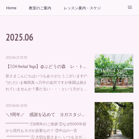
Home
教室のご案内
レッスン案内・スケジュール
インストラクター
ビューティーヨガコース
アクセス
2025
.
06
お問い合わせ
出張ヨガ教室
パーソナルヨガレッスン
2025.06.23 03:30
【7/24 Herbal Yoga】@ぶどうの森 レ・ト…
皆さまこんにちはいつもありがとうございます(^-
^)ただいま梅雨真っ只中の金沢ですが体調は崩さ
れていませんか？重だるい・・・という方がと…
2025.06.06 10:30
＼9周年／ 感謝を込めて ヨガスタジ…
*************** ①9周年のご挨拶 ②なぜ5000年前
から現代もヨガが必要なの？ ③中山の一言
*************** ① 大切な皆さまへ いつもヨガ…