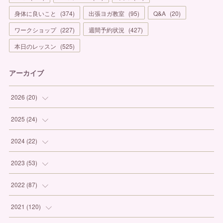
身体に良いこと
(
374
)
出張ヨガ教室
(
95
)
Q&A
(
20
)
ワークショップ
(
227
)
週間予約状況
(
427
)
本日のレッスン
(
525
)
アーカイブ
2026
(
20
)
(
1
)
2025
(
24
)
(
3
)
(
1
)
2024
(
22
)
(
6
)
(
7
)
(
1
)
2023
(
53
)
(
5
)
(
3
)
(
1
)
(
6
)
2022
(
87
)
(
3
)
(
4
)
(
2
)
(
1
)
(
12
)
2021
(
120
)
(
1
)