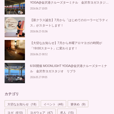
YOGA@金沢港クルーズターミナル 金沢市ヨガスタジ…
2026.06.27 10:05
【新クラス誕生】7月から「はじめてのローラーピラティ
ス」がスタートします！
2026.06.23 01:06
【大切なお知らせ】7月から木曜アロマヨガの時間が
「19:00スタート」に変わります！
2026.06.23 00:52
6/30開催 MOONLIGHT YOGA@金沢港クルーズターミナ
ル 金沢市ヨガスタジオ リブラ
2026.05.27 09:05
カテゴリ
大切なお知らせ
(
18
)
イベント
(
46
)
箸休め
(
9
)
ヨガ
(
610
)
ヨガウェア
(
47
)
求人
(
15
)