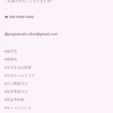
ご応募お待ちしております🕉✨
・
☎︎ 090-8099-4090
・
📩yogastudio.libra@gmail.com
・
#金沢市
#香林坊
#ヨガするお部屋
#ヨガルームリブラ
#少人数制ヨガ
#女性専用ヨガ
#完全予約制
#キャッシュレス