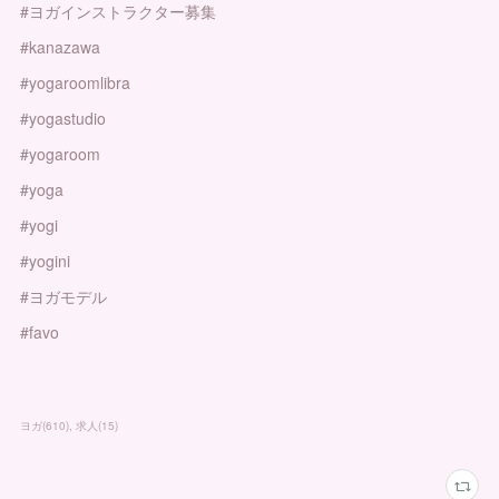
#ヨガインストラクター募集
#kanazawa
#yogaroomlibra
#yogastudio
#yogaroom
#yoga
#yogi
#yogini
#ヨガモデル
#favo
ヨガ
(
610
)
求人
(
15
)