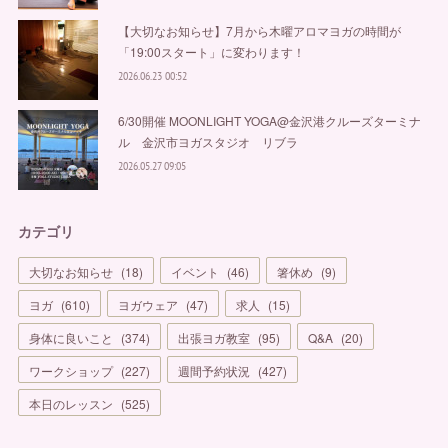
【大切なお知らせ】7月から木曜アロマヨガの時間が
「19:00スタート」に変わります！
2026.06.23 00:52
6/30開催 MOONLIGHT YOGA@金沢港クルーズターミナ
ル 金沢市ヨガスタジオ リブラ
2026.05.27 09:05
カテゴリ
大切なお知らせ
(
18
)
イベント
(
46
)
箸休め
(
9
)
ヨガ
(
610
)
ヨガウェア
(
47
)
求人
(
15
)
身体に良いこと
(
374
)
出張ヨガ教室
(
95
)
Q&A
(
20
)
ワークショップ
(
227
)
週間予約状況
(
427
)
本日のレッスン
(
525
)