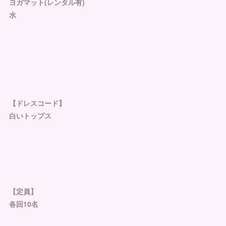
ヨガマット(レンタル有)
水
⁡
【ドレスコード】
白いトップス
⁡ ⁡
【定員】
各回10名