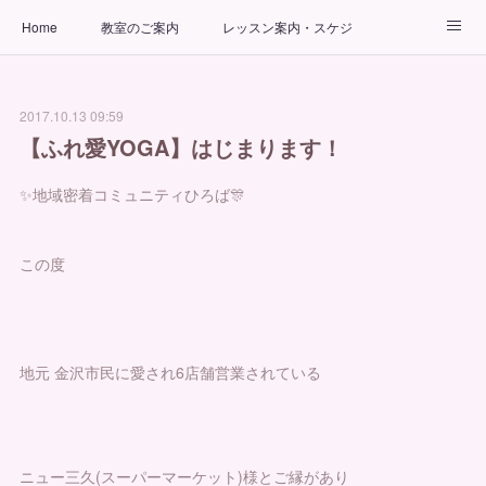
Home
教室のご案内
レッスン案内・スケジュール
インストラクター
ビューティーヨガコース
アクセス
2017.10.13 09:59
お問い合わせ
出張ヨガ教室
パーソナルヨガレッスン
【ふれ愛YOGA】はじまります！
✨地域密着コミュニティひろば🎊
この度
地元 金沢市民に愛され6店舗営業されている
ニュー三久(スーパーマーケット)様とご縁があり