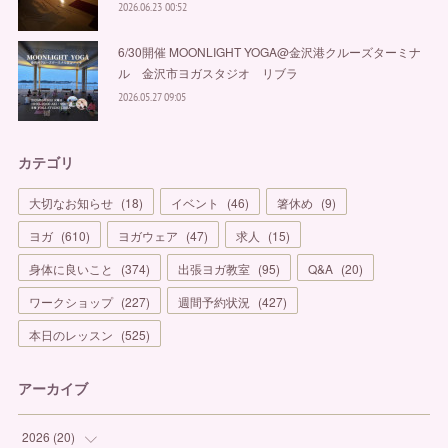
2026.06.23 00:52
6/30開催 MOONLIGHT YOGA@金沢港クルーズターミナ
ル 金沢市ヨガスタジオ リブラ
2026.05.27 09:05
カテゴリ
大切なお知らせ
(
18
)
イベント
(
46
)
箸休め
(
9
)
ヨガ
(
610
)
ヨガウェア
(
47
)
求人
(
15
)
身体に良いこと
(
374
)
出張ヨガ教室
(
95
)
Q&A
(
20
)
ワークショップ
(
227
)
週間予約状況
(
427
)
本日のレッスン
(
525
)
アーカイブ
2026
(
20
)