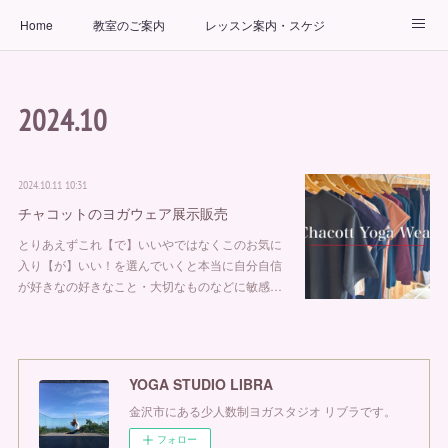
Home
教室のご案内
レッスン案内・スケジュール
インストラクター
ビューティーヨガコース
アクセス
2024
.
10
お問い合わせ
出張ヨガ教室
パーソナルヨガレッスン
2024.10.11 10:31
チャコットのヨガウェア展示販売
とりあえずこれ【で】いいやではなくこのお気に
入り【が】いい！を選んでいくと本当に自分自信
が好きなの好きなこと・大切なものなどに敏感…
YOGA STUDIO LIBRA
金沢市にある少人数制ヨガスタジオ リブラです。
フォロー