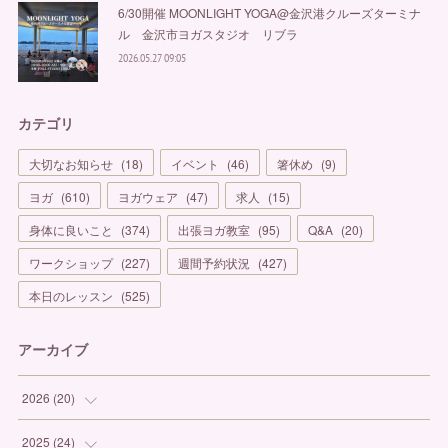
6/30開催 MOONLIGHT YOGA@金沢港クルーズターミナ
ル 金沢市ヨガスタジオ リブラ
2026.05.27 09:05
カテゴリ
大切なお知らせ
(
18
)
イベント
(
46
)
箸休め
(
9
)
ヨガ
(
610
)
ヨガウェア
(
47
)
求人
(
15
)
身体に良いこと
(
374
)
出張ヨガ教室
(
95
)
Q&A
(
20
)
ワークショップ
(
227
)
週間予約状況
(
427
)
本日のレッスン
(
525
)
アーカイブ
2026
(
20
)
(
1
)
2025
(
24
)