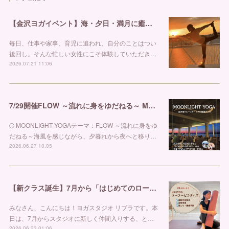
【金沢ヨガイベント】海・夕日・満月に癒される特別な夜。「ONE POSE＋MOONLIGHT YOGA」開催！ ヨガスタジオ リブラ
毎日、仕事や家事、育児に追われ、自分のことはつい
後回し。そんな忙しい女性にこそ体験していただき…
2026.07.21 11:06
7/29開催FLOW ～流れに身をゆだねる～ MOONLIGHT YOGA@金沢港クルーズターミナル 金沢市ヨガスタジオ リブラ
🌕 MOONLIGHT YOGAテーマ：FLOW ～流れに身をゆ
だねる～海風を感じながら、夕暮れから夜へと移り…
2026.06.27 10:05
【新クラス誕生】7月から「はじめてのローラーピラティス」がスタートします！
みなさん、こんにちは！ヨガスタジオ リブラです。本
日は、7月からスタジオに新しく仲間入りする、と…
2026.06.23 01:06