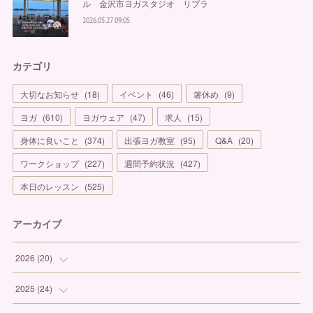
ル 金沢市ヨガスタジオ リブラ
2026.05.27 09:05
カテゴリ
大切なお知らせ
(
18
)
イベント
(
46
)
箸休め
(
9
)
ヨガ
(
610
)
ヨガウェア
(
47
)
求人
(
15
)
身体に良いこと
(
374
)
出張ヨガ教室
(
95
)
Q&A
(
20
)
ワークショップ
(
227
)
週間予約状況
(
427
)
本日のレッスン
(
525
)
アーカイブ
2026
(
20
)
(
1
)
2025
(
24
)