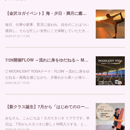
【金沢ヨガイベント】海・夕日・満月に癒される特別な夜。「ONE POSE＋MOONLIGHT YOGA」開催！ ヨガスタジオ リブラ
毎日、仕事や家事、育児に追われ、自分のことはつい
後回し。そんな忙しい女性にこそ体験していただき…
2026.07.21 11:06
7/29開催FLOW ～流れに身をゆだねる～ MOONLIGHT YOGA@金沢港クルーズターミナル 金沢市ヨガスタジオ リブラ
🌕 MOONLIGHT YOGAテーマ：FLOW ～流れに身をゆ
だねる～海風を感じながら、夕暮れから夜へと移り…
2026.06.27 10:05
【新クラス誕生】7月から「はじめてのローラーピラティス」がスタートします！
みなさん、こんにちは！ヨガスタジオ リブラです。本
日は、7月からスタジオに新しく仲間入りする、と…
2026.06.23 01:06