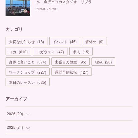
ル 金沢市ヨガスタジオ リブラ
2026.05.27 09:05
カテゴリ
大切なお知らせ
(
18
)
イベント
(
46
)
箸休め
(
9
)
ヨガ
(
610
)
ヨガウェア
(
47
)
求人
(
15
)
身体に良いこと
(
374
)
出張ヨガ教室
(
95
)
Q&A
(
20
)
ワークショップ
(
227
)
週間予約状況
(
427
)
本日のレッスン
(
525
)
アーカイブ
2026
(
20
)
(
1
)
2025
(
24
)