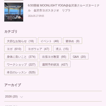
6/30開催 MOONLIGHT YOGA@金沢港クルーズターミナ
ル 金沢市ヨガスタジオ リブラ
2026.05.27 09:05
カテゴリ
大切なお知らせ
(
18
)
イベント
(
46
)
箸休め
(
9
)
ヨガ
(
610
)
ヨガウェア
(
47
)
求人
(
15
)
身体に良いこと
(
374
)
出張ヨガ教室
(
95
)
Q&A
(
20
)
ワークショップ
(
227
)
週間予約状況
(
427
)
本日のレッスン
(
525
)
アーカイブ
2026
(
20
)