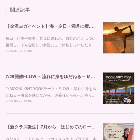
関連記事
【金沢ヨガイベント】海・夕日・満月に癒される特別な夜。「ONE POSE＋MOONLIGHT YOGA」開催！ ヨガスタジオ リブラ
毎日、仕事や家事、育児に追われ、自分のことはつい
後回し。そんな忙しい女性にこそ体験していただき…
2026.07.21 11:06
7/29開催FLOW ～流れに身をゆだねる～ MOONLIGHT YOGA@金沢港クルーズターミナル 金沢市ヨガスタジオ リブラ
🌕 MOONLIGHT YOGAテーマ：FLOW ～流れに身をゆ
だねる～海風を感じながら、夕暮れから夜へと移り…
2026.06.27 10:05
【新クラス誕生】7月から「はじめてのローラーピラティス」がスタートします！
みなさん、こんにちは！ヨガスタジオ リブラです。本