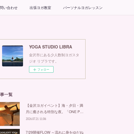
問い合わせ
出張ヨガ教室
パーソナルヨガレッスン
YOGA STUDIO LIBRA
金沢市にある少人数制ヨガスタ
ジオ リブラです。
フォロー
事一覧
【金沢ヨガイベント】海・夕日・満
月に癒される特別な夜。「ONE P…
2026.07.21 11:06
7/29開催FLOW ～流れに身をゆだね