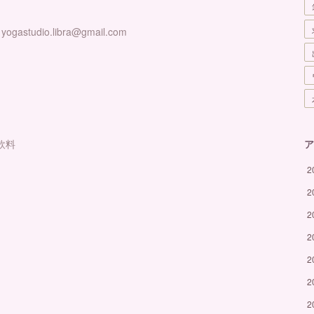
tudio.libra@gmail.com
飲料
ア
。
2
2
2
2
2
2
2