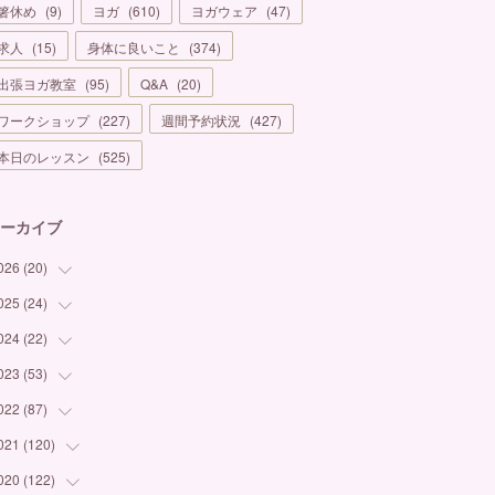
箸休め
(
9
)
ヨガ
(
610
)
ヨガウェア
(
47
)
求人
(
15
)
身体に良いこと
(
374
)
出張ヨガ教室
(
95
)
Q&A
(
20
)
ワークショップ
(
227
)
週間予約状況
(
427
)
本日のレッスン
(
525
)
ーカイブ
026
(
20
)
025
(
24
(
1
)
)
(
3
)
024
(
22
(
1
)
)
(
6
)
(
7
)
023
(
53
(
1
)
)
(
5
)
(
3
)
(
1
)
022
(
87
(
6
)
)
(
3
)
(
4
)
(
2
)
(
1
)
021
(
120
(
12
)
)
(
1
)
(
1
)
(
2
)
(
3
)
(
9
)
020
(
122
(
10
)
)