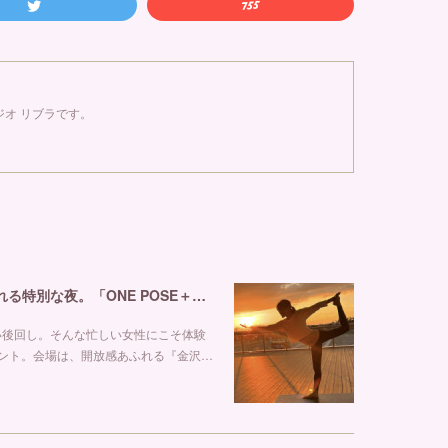
オ リブラです。
【金沢ヨガイベント】海・夕日・満月に癒される特別な夜。「ONE POSE＋MOONLIGHT YOGA」開催！ ヨガスタジオ リブラ
い後回し。そんな忙しい女性にこそ体験
ント。会場は、開放感あふれる『金沢…