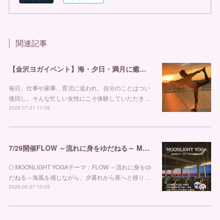
関連記事
【金沢ヨガイベント】海・夕日・満月に癒される特別な夜。「ONE POSE＋MOONLIGHT YOGA」開催！ ヨガスタジオ リブラ
毎日、仕事や家事、育児に追われ、自分のことはつい
後回し。そんな忙しい女性にこそ体験していただき…
2026.07.21 11:06
7/29開催FLOW ～流れに身をゆだねる～ MOONLIGHT YOGA@金沢港クルーズターミナル 金沢市ヨガスタジオ リブラ
🌕 MOONLIGHT YOGAテーマ：FLOW ～流れに身をゆ
だねる～海風を感じながら、夕暮れから夜へと移り…
2026.06.27 10:05