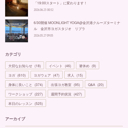
「19:00スタート」に変わります！
2026.06.23 00:52
6/30開催 MOONLIGHT YOGA@金沢港クルーズターミナ
ル 金沢市ヨガスタジオ リブラ
2026.05.27 09:05
カテゴリ
大切なお知らせ
(
18
)
イベント
(
46
)
箸休め
(
9
)
ヨガ
(
610
)
ヨガウェア
(
47
)
求人
(
15
)
身体に良いこと
(
374
)
出張ヨガ教室
(
95
)
Q&A
(
20
)
ワークショップ
(
227
)
週間予約状況
(
427
)
本日のレッスン
(
525
)
アーカイブ