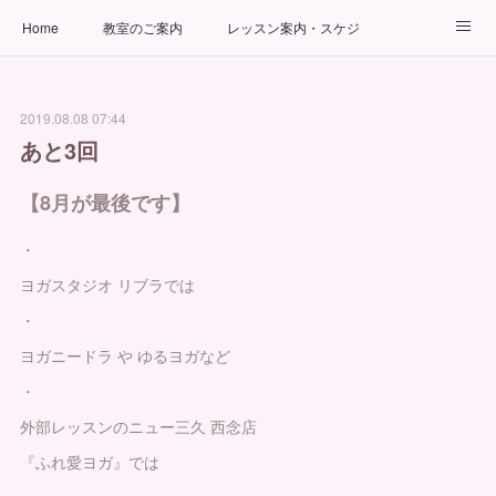
Home
教室のご案内
レッスン案内・スケジュール
インストラクター
ビューティーヨガコース
アクセス
2019.08.08 07:44
お問い合わせ
出張ヨガ教室
パーソナルヨガレッスン
あと3回
【8月が最後です】
・
ヨガスタジオ リブラでは
・
ヨガニードラ や ゆるヨガなど
・
外部レッスンのニュー三久 西念店
『ふれ愛ヨガ』では