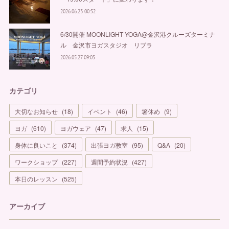
2026.06.23 00:52
6/30開催 MOONLIGHT YOGA@金沢港クルーズターミナ
ル 金沢市ヨガスタジオ リブラ
2026.05.27 09:05
カテゴリ
大切なお知らせ
(
18
)
イベント
(
46
)
箸休め
(
9
)
ヨガ
(
610
)
ヨガウェア
(
47
)
求人
(
15
)
身体に良いこと
(
374
)
出張ヨガ教室
(
95
)
Q&A
(
20
)
ワークショップ
(
227
)
週間予約状況
(
427
)
本日のレッスン
(
525
)
アーカイブ