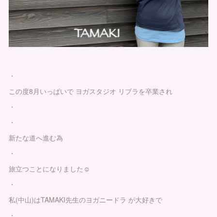
・
この度8月いっぱいで ヨガスタジオ リブラを卒業され
・
・
新たな道へ進む為
・
旅立つことになりました☺️
・
私(中山)はTAMAKI先生のヨガニードラ が大好きで
・