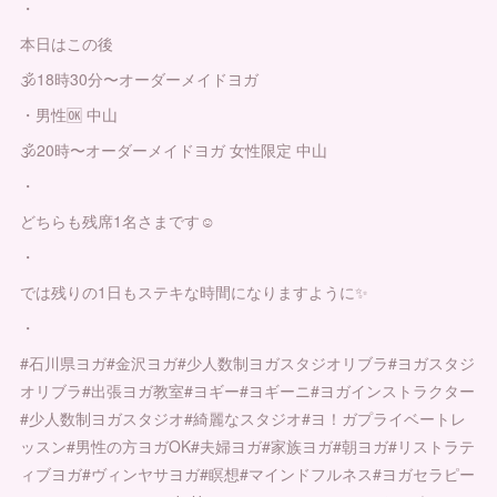
・
本日はこの後
🕉18時30分〜オーダーメイドヨガ
・男性🆗 中山
🕉20時〜オーダーメイドヨガ 女性限定 中山
・
どちらも残席1名さまです☺️
・
では残りの1日もステキな時間になりますように✨
・
#石川県ヨガ#金沢ヨガ#少人数制ヨガスタジオリブラ#ヨガスタジ
オリブラ#出張ヨガ教室#ヨギー#ヨギーニ#ヨガインストラクター
#少人数制ヨガスタジオ#綺麗なスタジオ#ヨ！ガプライベートレ
ッスン#男性の方ヨガOK#夫婦ヨガ#家族ヨガ#朝ヨガ#リストラテ
ィブヨガ#ヴィンヤサヨガ#瞑想#マインドフルネス#ヨガセラピー