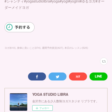
#シャンティ#yogastudiolibra#yoga#yogi#yogini#ゆるヨガ#オー
ダーメイドヨガ
ヨガ
(
610
)
身体に良いこと
(
374
)
週間予約状況
(
427
)
本日のレッスン
(
525
)
YOGA STUDIO LIBRA
金沢市にある少人数制ヨガスタジオ リブラです。
フォロー