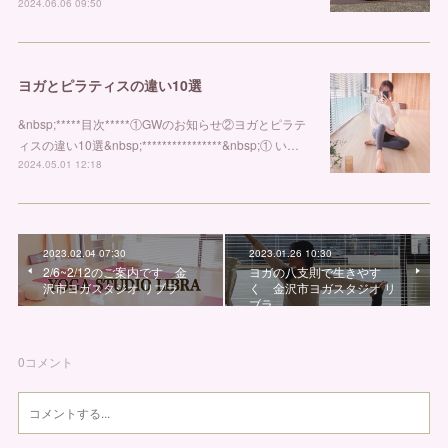
2024.06.06 09:50
ヨガとピラティスの違い10選
&nbsp;*****目次*****①GWのお知らせ②ヨガとピラテ
ィスの違い10選&nbsp;****************&nbsp;① い…
2024.05.01 12:18
2023.02.04 07:30
2023.01.26 10:30
2/6~2/12のご案内です 金
ヨガの八支則で生きやす
沢市ヨガスタジオ リブラ
く 金沢市ヨガスタジオ リ
ブラ
0
コメント