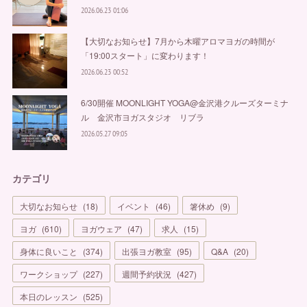
2026.06.23 01:06
【大切なお知らせ】7月から木曜アロマヨガの時間が
「19:00スタート」に変わります！
2026.06.23 00:52
6/30開催 MOONLIGHT YOGA@金沢港クルーズターミナ
ル 金沢市ヨガスタジオ リブラ
2026.05.27 09:05
カテゴリ
大切なお知らせ
(
18
)
イベント
(
46
)
箸休め
(
9
)
ヨガ
(
610
)
ヨガウェア
(
47
)
求人
(
15
)
身体に良いこと
(
374
)
出張ヨガ教室
(
95
)
Q&A
(
20
)
ワークショップ
(
227
)
週間予約状況
(
427
)
本日のレッスン
(
525
)