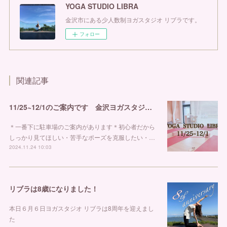
YOGA STUDIO LIBRA
金沢市にある少人数制ヨガスタジオ リブラです。
フォロー
関連記事
11/25~12/1のご案内です 金沢ヨガスタジオ リブラ
＊一番下に駐車場のご案内があります＊初心者だから
しっかり見てほしい・苦手なポーズを克服したい・…
2024.11.24 10:03
リブラは8歳になりました！
⁡⁡本日６月６日ヨガスタジオ リブラは8周年を迎えまし
た