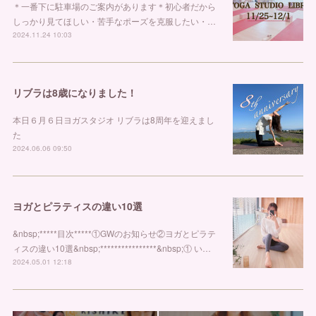
＊一番下に駐車場のご案内があります＊初心者だから
しっかり見てほしい・苦手なポーズを克服したい・…
2024.11.24 10:03
リブラは8歳になりました！
⁡⁡本日６月６日ヨガスタジオ リブラは8周年を迎えまし
た
2024.06.06 09:50
ヨガとピラティスの違い10選
&nbsp;*****目次*****①GWのお知らせ②ヨガとピラテ
ィスの違い10選&nbsp;****************&nbsp;① い…
2024.05.01 12:18