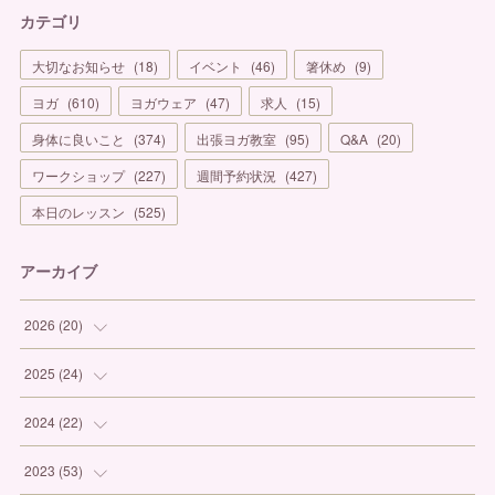
カテゴリ
大切なお知らせ
(
18
)
イベント
(
46
)
箸休め
(
9
)
ヨガ
(
610
)
ヨガウェア
(
47
)
求人
(
15
)
身体に良いこと
(
374
)
出張ヨガ教室
(
95
)
Q&A
(
20
)
ワークショップ
(
227
)
週間予約状況
(
427
)
本日のレッスン
(
525
)
アーカイブ
2026
(
20
)
(
1
)
2025
(
24
)
(
3
)
(
1
)
2024
(
22
)
(
6
)
(
7
)
(
1
)
2023
(
53
)