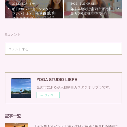
2022.12.27 13:04
2022.12.25 05:12
明日emi × 中山インスタライ
年末年始のご案内 金沢市
ブいたします 金沢市ヨガ
ヨガスタジオ リブラ
スタジオ リブラ
0
コメント
YOGA STUDIO LIBRA
金沢市にある少人数制ヨガスタジオ リブラです。
フォロー
記事一覧
【金沢ヨガイベント】海・夕日・満月に癒される特別な