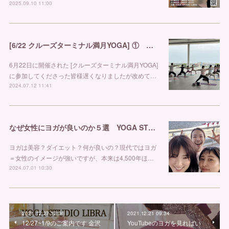
2025.09.10 11:00
[6/22 クルーズターミナル満月YOGA] ① 金沢市ヨガスタジオ リブラ
6月22日に開催された [クルーズターミナル満月YOGA]
に参加してくださった皆様遅くなりましたが改めて…
2024.07.12 11:41
なぜ女性にヨガが良いのか５選 YOGA STUDIO LIBRA
ヨガは美容？ダイエット？何が良いの？現代ではヨガ
＝女性のイメージが強いですが、本来は4,500年ほ…
2024.07.01 10:30
2021.12.27 12:36
2021.12.21 09:34
12/27~1/9のご案内です 金沢
YouTubeのヨガを見ればい