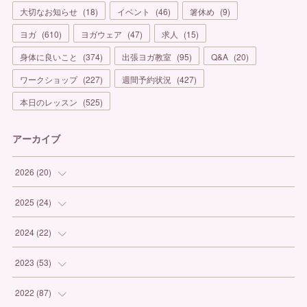
大切なお知らせ
(
18
)
イベント
(
46
)
箸休め
(
9
)
ヨガ
(
610
)
ヨガウェア
(
47
)
求人
(
15
)
身体に良いこと
(
374
)
出張ヨガ教室
(
95
)
Q&A
(
20
)
ワークショップ
(
227
)
週間予約状況
(
427
)
本日のレッスン
(
525
)
アーカイブ
2026
(
20
)
(
1
)
2025
(
24
)
(
3
)
(
1
)
2024
(
22
)
(
6
)
(
7
)
(
1
)
2023
(
53
)
(
5
)
(
3
)
(
1
)
(
6
)
2022
(
87
)