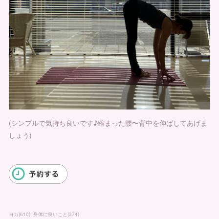
(シンプルで気持ち良いです♪縮まった腰〜背中を伸ばしてあげま
しょう)
ヨガ
(
610
)
身体に良いこと
(
374
)