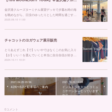
金沢港クルーズターミナル展望デッキで夕暮れ時の海
を眺めながら、日没のゆったりとした時間を過ごす…
2025.09.10 11:00
チャコットのヨガウェア展示販売
とりあえずこれ【で】いいやではなくこのお気に入り
【が】いい！を選んでいくと本当に自分自信が好き…
2024.10.11 10:31
2021.04.25 05:56
2021.04.20 11:19
4/26〜5/2と駐車場のご案内
インストラクターとコミュ
ニケーションとっています
か？
0
コメント