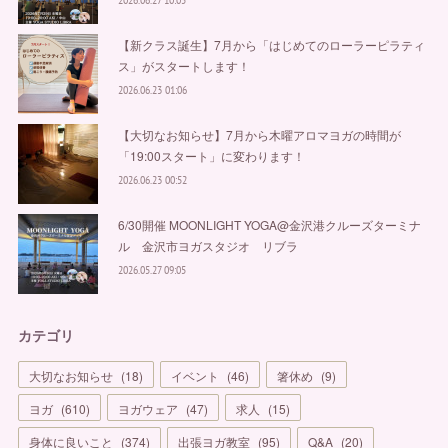
【新クラス誕生】7月から「はじめてのローラーピラティ
ス」がスタートします！
2026.06.23 01:06
【大切なお知らせ】7月から木曜アロマヨガの時間が
「19:00スタート」に変わります！
2026.06.23 00:52
6/30開催 MOONLIGHT YOGA@金沢港クルーズターミナ
ル 金沢市ヨガスタジオ リブラ
2026.05.27 09:05
カテゴリ
大切なお知らせ
(
18
)
イベント
(
46
)
箸休め
(
9
)
ヨガ
(
610
)
ヨガウェア
(
47
)
求人
(
15
)
身体に良いこと
(
374
)
出張ヨガ教室
(
95
)
Q&A
(
20
)