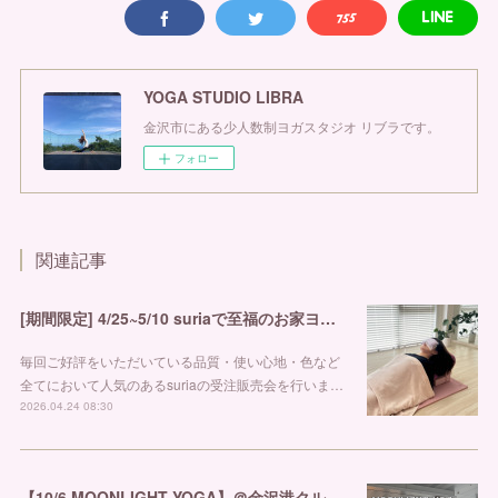
YOGA STUDIO LIBRA
金沢市にある少人数制ヨガスタジオ リブラです。
フォロー
関連記事
[期間限定] 4/25~5/10 suriaで至福のお家ヨガを
毎回ご好評をいただいている品質・使い心地・色など
全てにおいて人気のあるsuriaの受注販売会を行いま…
2026.04.24 08:30
【10/6 MOONLIGHT YOGA】＠金沢港クルーズターミナル