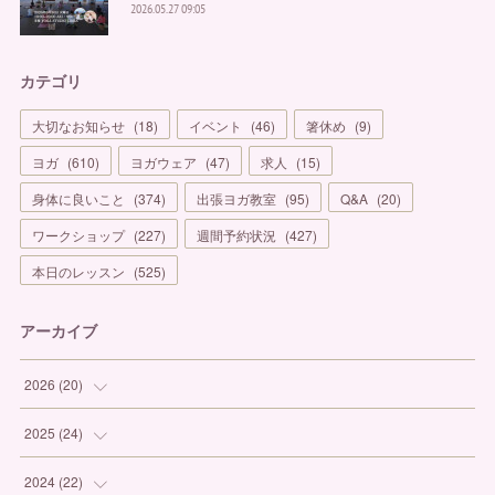
2026.05.27 09:05
カテゴリ
大切なお知らせ
(
18
)
イベント
(
46
)
箸休め
(
9
)
ヨガ
(
610
)
ヨガウェア
(
47
)
求人
(
15
)
身体に良いこと
(
374
)
出張ヨガ教室
(
95
)
Q&A
(
20
)
ワークショップ
(
227
)
週間予約状況
(
427
)
本日のレッスン
(
525
)
アーカイブ
2026
(
20
)
(
1
)
2025
(
24
)
(
3
)
(
1
)
2024
(
22
)