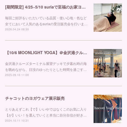
[期間限定] 4/25~5/10 suriaで至福のお家ヨガを
毎回ご好評をいただいている品質・使い心地・色など
全てにおいて人気のあるsuriaの受注販売会を行いま…
2026.04.24 08:30
【10/6 MOONLIGHT YOGA】＠金沢港クルーズターミナル
金沢港クルーズターミナル展望デッキで夕暮れ時の海
を眺めながら、日没のゆったりとした時間を過ごす…
2025.09.10 11:00
チャコットのヨガウェア展示販売
とりあえずこれ【で】いいやではなくこのお気に入り
【が】いい！を選んでいくと本当に自分自信が好き…
2024.10.11 10:31