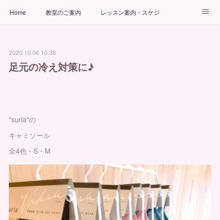
Home
教室のご案内
レッスン案内・スケジュール
インストラクター
ビューティーヨガコース
アクセス
2020.10.06 10:38
お問い合わせ
出張ヨガ教室
パーソナルヨガレッスン
足元の冷え対策に♪
"suria"の
キャミソール
全4色・S・M