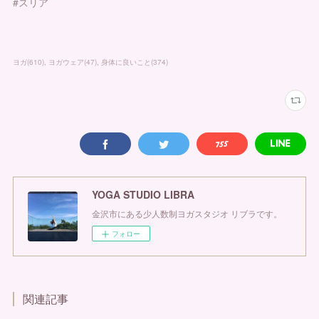
#スリア
ヨガ
(
610
)
ヨガウェア
(
47
)
身体に良いこと
(
374
)
YOGA STUDIO LIBRA
金沢市にある少人数制ヨガスタジオ リブラです。
フォロー
関連記事